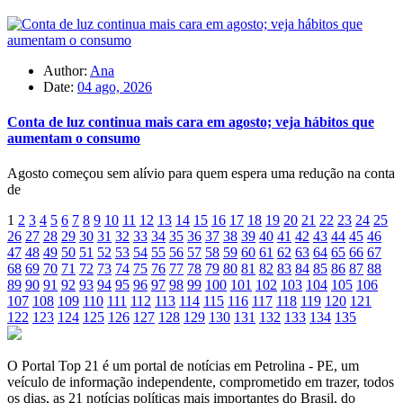
Author:
Ana
Date:
04 ago, 2026
Conta de luz continua mais cara em agosto; veja hábitos que
aumentam o consumo
Agosto começou sem alívio para quem espera uma redução na conta
de
1
2
3
4
5
6
7
8
9
10
11
12
13
14
15
16
17
18
19
20
21
22
23
24
25
26
27
28
29
30
31
32
33
34
35
36
37
38
39
40
41
42
43
44
45
46
47
48
49
50
51
52
53
54
55
56
57
58
59
60
61
62
63
64
65
66
67
68
69
70
71
72
73
74
75
76
77
78
79
80
81
82
83
84
85
86
87
88
89
90
91
92
93
94
95
96
97
98
99
100
101
102
103
104
105
106
107
108
109
110
111
112
113
114
115
116
117
118
119
120
121
122
123
124
125
126
127
128
129
130
131
132
133
134
135
O Portal Top 21 é um portal de notícias em Petrolina - PE, um
veículo de informação independente, comprometido em trazer, todos
os dias, as 21 notícias políticas mais importantes do Brasil, do