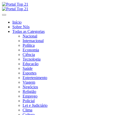
Skip
to
content
Início
Sobre Nós
Todas as Categorias
Nacional
Internacional
Política
Economia
Ciência
Tecnologia
Educação
Saúde
Esportes
Entretenimento
Viagem
Negócios
Religião
Emprego
Policial
Lei e Judiciário
Clima
Cultura