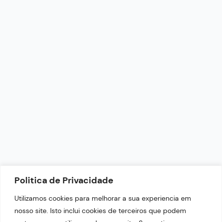
Petrolina - PE
CONTATO
redacao@portaltop21.com.br
+55 (87) 9.9644-4999
Horário de Funcionamento: 9h - 18h
NEWSLETTER
Politica de Privacidade
Fique por dentro das nossas últimas notícias.
Utilizamos cookies para melhorar a sua experiencia em
nosso site. Isto inclui cookies de terceiros que podem