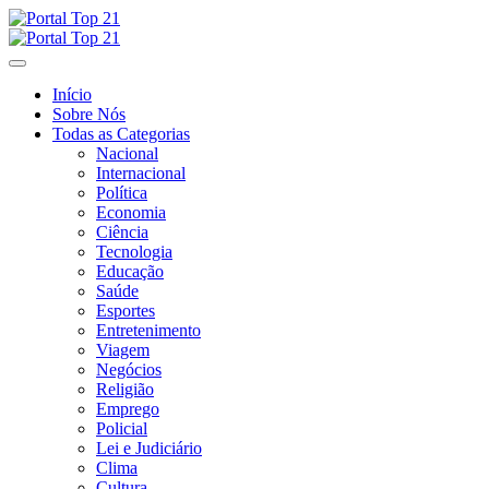
Skip
to
content
Início
Sobre Nós
Todas as Categorias
Nacional
Internacional
Política
Economia
Ciência
Tecnologia
Educação
Saúde
Esportes
Entretenimento
Viagem
Negócios
Religião
Emprego
Policial
Lei e Judiciário
Clima
Cultura