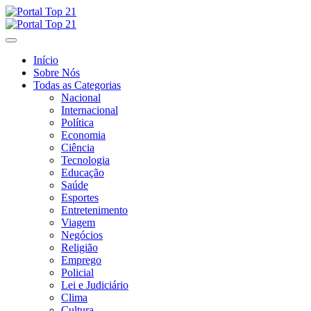
Skip
to
content
Início
Sobre Nós
Todas as Categorias
Nacional
Internacional
Política
Economia
Ciência
Tecnologia
Educação
Saúde
Esportes
Entretenimento
Viagem
Negócios
Religião
Emprego
Policial
Lei e Judiciário
Clima
Cultura