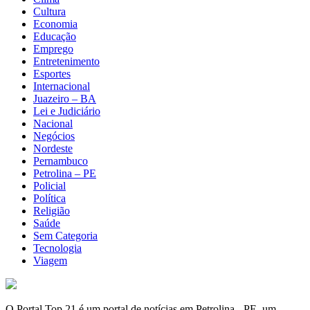
Cultura
Economia
Educação
Emprego
Entretenimento
Esportes
Internacional
Juazeiro – BA
Lei e Judiciário
Nacional
Negócios
Nordeste
Pernambuco
Petrolina – PE
Policial
Política
Religião
Saúde
Sem Categoria
Tecnologia
Viagem
O Portal Top 21 é um portal de notícias em Petrolina - PE, um