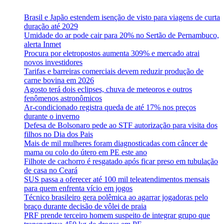
Brasil e Japão estendem isenção de visto para viagens de curta
duração até 2029
Umidade do ar pode cair para 20% no Sertão de Pernambuco,
alerta Inmet
Procura por eletropostos aumenta 309% e mercado atrai
novos investidores
Tarifas e barreiras comerciais devem reduzir produção de
carne bovina em 2026
Agosto terá dois eclipses, chuva de meteoros e outros
fenômenos astronômicos
Ar-condicionado registra queda de até 17% nos preços
durante o inverno
Defesa de Bolsonaro pede ao STF autorização para visita dos
filhos no Dia dos Pais
Mais de mil mulheres foram diagnosticadas com câncer de
mama ou colo do útero em PE este ano
Filhote de cachorro é resgatado após ficar preso em tubulação
de casa no Ceará
SUS passa a oferecer até 100 mil teleatendimentos mensais
para quem enfrenta vício em jogos
Técnico brasileiro gera polêmica ao agarrar jogadoras pelo
braço durante decisão de vôlei de praia
PRF prende terceiro homem suspeito de integrar grupo que