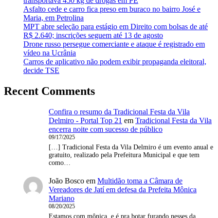
transportava 450 kg de drogas em PE
Asfalto cede e carro fica preso em buraco no bairro José e
Maria, em Petrolina
MPT abre seleção para estágio em Direito com bolsas de até
R$ 2.640; inscrições seguem até 13 de agosto
Drone russo persegue comerciante e ataque é registrado em
vídeo na Ucrânia
Carros de aplicativo não podem exibir propaganda eleitoral,
decide TSE
Recent Comments
Confira o resumo da Tradicional Festa da Vila
Delmiro - Portal Top 21
em
Tradicional Festa da Vila
encerra noite com sucesso de público
09/17/2025
[…] Tradicional Festa da Vila Delmiro é um evento anual e
gratuito, realizado pela Prefeitura Municipal e que tem
como…
João Bosco
em
Multidão toma a Câmara de
Vereadores de Jatí em defesa da Prefeita Mônica
Mariano
08/20/2025
Estamos com mônica, e é pra botar furando nesses da