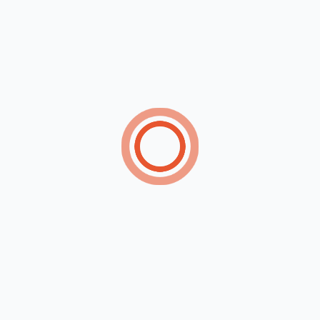
Pernambuco, alerta Inmet
Procura por eletropostos aumenta 309% e
mercado atrai novos investidores
Tarifas e barreiras comerciais devem reduzir
produção de carne bovina em 2026
Agosto terá dois eclipses, chuva de meteoros e
outros fenômenos astronômicos
Ar-condicionado registra queda de até 17% nos
preços durante o inverno
Defesa de Bolsonaro pede ao STF autorização
para visita dos filhos no Dia dos Pais
Mais de mil mulheres foram diagnosticadas com
câncer de mama ou colo do útero em PE este
ano