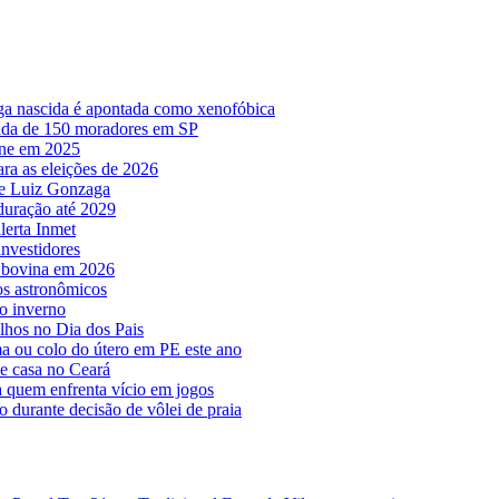
lega nascida é apontada como xenofóbica
irada de 150 moradores em SP
ine em 2025
ara as eleições de 2026
o e Luiz Gonzaga
 duração até 2029
lerta Inmet
nvestidores
e bovina em 2026
os astronômicos
o inverno
lhos no Dia dos Pais
a ou colo do útero em PE este ano
de casa no Ceará
a quem enfrenta vício em jogos
o durante decisão de vôlei de praia