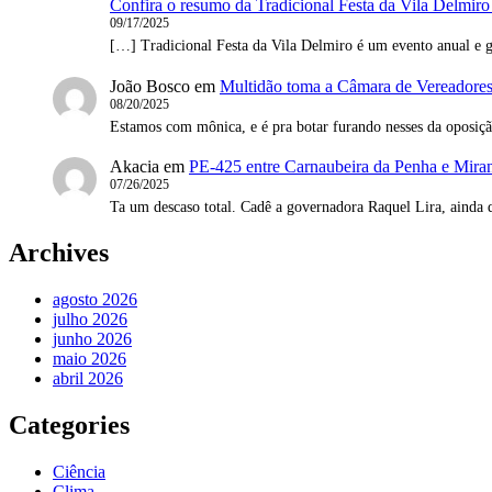
Confira o resumo da Tradicional Festa da Vila Delmiro
09/17/2025
[…] Tradicional Festa da Vila Delmiro é um evento anual e g
João Bosco
em
Multidão toma a Câmara de Vereadores 
08/20/2025
Estamos com mônica, e é pra botar furando nesses da oposi
Akacia
em
PE-425 entre Carnaubeira da Penha e Mirand
07/26/2025
Ta um descaso total. Cadê a governadora Raquel Lira, ainda 
Archives
agosto 2026
julho 2026
junho 2026
maio 2026
abril 2026
Categories
Ciência
Clima