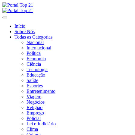
Skip
to
content
Início
Sobre Nós
Todas as Categorias
Nacional
Internacional
Política
Economia
Ciência
Tecnologia
Educação
Saúde
Esportes
Entretenimento
Viagem
Negócios
Religião
Emprego
Policial
Lei e Judiciário
Clima
Cultura