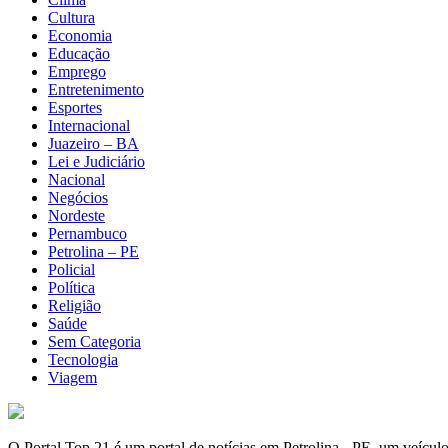
Cultura
Economia
Educação
Emprego
Entretenimento
Esportes
Internacional
Juazeiro – BA
Lei e Judiciário
Nacional
Negócios
Nordeste
Pernambuco
Petrolina – PE
Policial
Política
Religião
Saúde
Sem Categoria
Tecnologia
Viagem
O Portal Top 21 é um portal de notícias em Petrolina - PE, um veícul