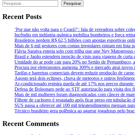
Pesquisar
Pesquisar
Recent Posts
‘Por que não volta para o Ceará?’: fala de vereadora sobre co
Incêndio em indústria química mobiliza bombeiros e força ret
Brasileiros perdem R$ 62,5 bilhões com apostas esportivas onl
Mais de 6 mil gestores com contas irregulares entram em lista p
Flávia Saraiva estreia solo com trilha que une Ney Matogross
Brasil e Japão estendem isenção de visto para viagens de curta
Umidade do ar pode cair para 20% no Sertão de Pernambuco, a
Procura por eletropostos aumenta 309% e mercado atrai novos i
Tarifas e barreiras comerciais devem reduzir produção de carn
Agosto terá dois eclipses, chuva de meteoros e outros fenômen
Ar-condicionado registra queda de até 17% nos preços durante 
Defesa de Bolsonaro pede ao STF autorização para visita dos fi
Mais de mil mulheres foram diagnosticadas com câncer de mam
Filhote de cachorro é resgatado após ficar preso em tubulação 
SUS passa a oferecer até 100 mil teleatendimentos mensais par
Técnico brasileiro gera polêmica ao agarrar jogadoras pelo braç
Recent Comments