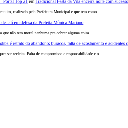
 - Portal Top 21
em
Tradicional Festa da Vila encerra noite com sucess
ratuito, realizado pela Prefeitura Municipal e que tem como…
de Jatí em defesa da Prefeita Mônica Mariano
ção que não tem moral nenhuma pra cobrar alguma coisa…
iba é retrato do abandono: buracos, falta de acostamento e acidentes 
quer ser reeleita. Falta de compromisso e responsabilidade c o…