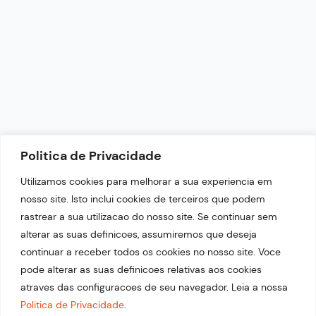
+55 (87) 9.9644-4999
Horário de Funcionamento: 9h - 18h
NEWSLETTER
Politica de Privacidade
Fique por dentro das nossas últimas notícias.
Utilizamos cookies para melhorar a sua experiencia em
nosso site. Isto inclui cookies de terceiros que podem
rastrear a sua utilizacao do nosso site. Se continuar sem
alterar as suas definicoes, assumiremos que deseja
continuar a receber todos os cookies no nosso site. Voce
pode alterar as suas definicoes relativas aos cookies
atraves das configuracoes de seu navegador. Leia a nossa
Politica de Privacidade
.
© 2026 Copyright Portal Top 21. Desenvolvido por