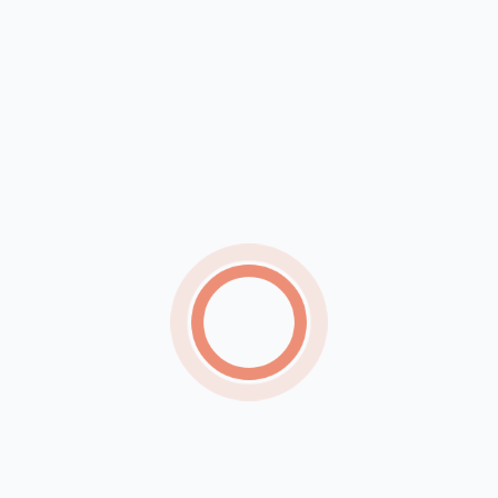
Agosto terá dois eclipses, chuva de meteoros e
outros fenômenos astronômicos
Ar-condicionado registra queda de até 17% nos
preços durante o inverno
Defesa de Bolsonaro pede ao STF autorização
para visita dos filhos no Dia dos Pais
Mais de mil mulheres foram diagnosticadas com
câncer de mama ou colo do útero em PE este
ano
Filhote de cachorro é resgatado após ficar preso
em tubulação de casa no Ceará
SUS passa a oferecer até 100 mil
teleatendimentos mensais para quem enfrenta
vício em jogos
Técnico brasileiro gera polêmica ao agarrar