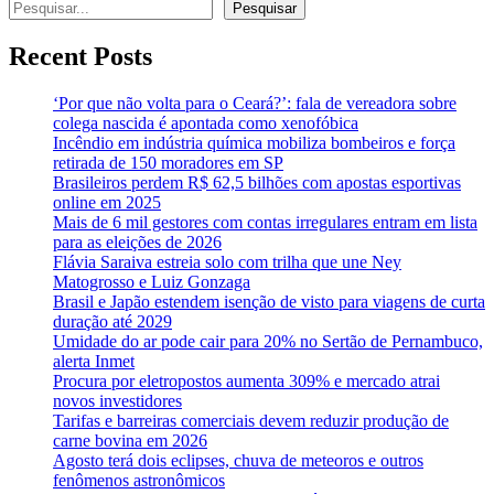
Pesquisar
Pesquisar
Recent Posts
‘Por que não volta para o Ceará?’: fala de vereadora sobre
colega nascida é apontada como xenofóbica
Incêndio em indústria química mobiliza bombeiros e força
retirada de 150 moradores em SP
Brasileiros perdem R$ 62,5 bilhões com apostas esportivas
online em 2025
Mais de 6 mil gestores com contas irregulares entram em lista
para as eleições de 2026
Flávia Saraiva estreia solo com trilha que une Ney
Matogrosso e Luiz Gonzaga
Brasil e Japão estendem isenção de visto para viagens de curta
duração até 2029
Umidade do ar pode cair para 20% no Sertão de Pernambuco,
alerta Inmet
Procura por eletropostos aumenta 309% e mercado atrai
novos investidores
Tarifas e barreiras comerciais devem reduzir produção de
carne bovina em 2026
Agosto terá dois eclipses, chuva de meteoros e outros
fenômenos astronômicos