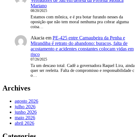
Vereadores de Jatí em defesa da Prefeita Mônica
Mariano
08/20/2025
Estamos com mônica, e é pra botar furando nesses da
oposição que não tem moral nenhuma pra cobrar alguma
coisa…
Akacia
em
PE-425 entre Carnaubeira da Penha e
Mirandiba é retrato do abandono: buracos, falta de
acostamento e acidentes constantes colocam vidas em
risco
07/26/2025
Ta um descaso total. Cadê a governadora Raquel Lira, ainda
quer ser reeleita. Falta de compromisso e responsabilidade c
o…
Archives
agosto 2026
julho 2026
junho 2026
maio 2026
abril 2026
Categories