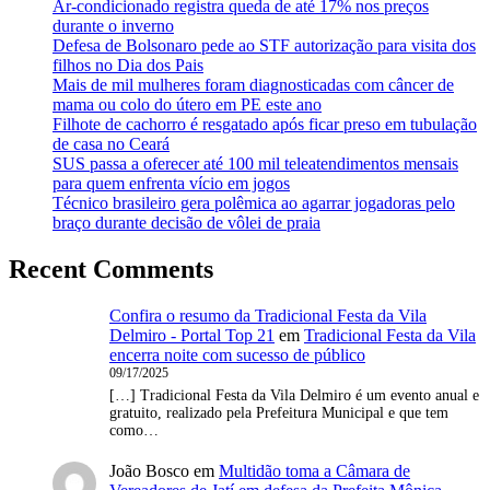
Ar-condicionado registra queda de até 17% nos preços
durante o inverno
Defesa de Bolsonaro pede ao STF autorização para visita dos
filhos no Dia dos Pais
Mais de mil mulheres foram diagnosticadas com câncer de
mama ou colo do útero em PE este ano
Filhote de cachorro é resgatado após ficar preso em tubulação
de casa no Ceará
SUS passa a oferecer até 100 mil teleatendimentos mensais
para quem enfrenta vício em jogos
Técnico brasileiro gera polêmica ao agarrar jogadoras pelo
braço durante decisão de vôlei de praia
Recent Comments
Confira o resumo da Tradicional Festa da Vila
Delmiro - Portal Top 21
em
Tradicional Festa da Vila
encerra noite com sucesso de público
09/17/2025
[…] Tradicional Festa da Vila Delmiro é um evento anual e
gratuito, realizado pela Prefeitura Municipal e que tem
como…
João Bosco
em
Multidão toma a Câmara de