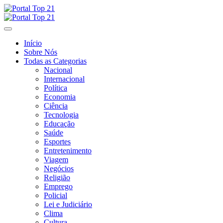
Skip
to
content
Início
Sobre Nós
Todas as Categorias
Nacional
Internacional
Política
Economia
Ciência
Tecnologia
Educação
Saúde
Esportes
Entretenimento
Viagem
Negócios
Religião
Emprego
Policial
Lei e Judiciário
Clima
Cultura