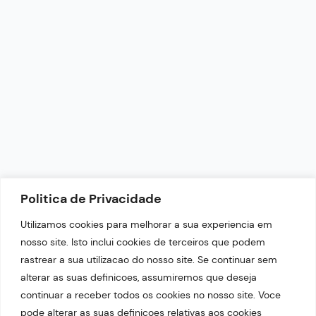
redacao@portaltop21.com.br
+55 (87) 9.9644-4999
Horário de Funcionamento: 9h - 18h
NEWSLETTER
Politica de Privacidade
Fique por dentro das nossas últimas notícias.
Utilizamos cookies para melhorar a sua experiencia em
nosso site. Isto inclui cookies de terceiros que podem
rastrear a sua utilizacao do nosso site. Se continuar sem
alterar as suas definicoes, assumiremos que deseja
continuar a receber todos os cookies no nosso site. Voce
pode alterar as suas definicoes relativas aos cookies