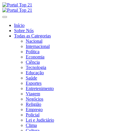
Skip
to
content
Início
Sobre Nós
Todas as Categorias
Nacional
Internacional
Política
Economia
Ciência
Tecnologia
Educação
Saúde
Esportes
Entretenimento
Viagem
Negócios
Religião
Emprego
Policial
Lei e Judiciário
Clima
Cultura