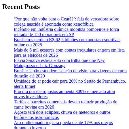
Recent Posts
‘Por que não volta para o Ceará?’: fala de vereadora sobre
colega nascida é apontada como xenofóbica
Incêndio em indústria química mobiliza bombeiros e força
retirada de 150 moradores em SP
Brasileiros perdem R$ 62,5 bilhões com apostas esportivas
online em 2025
Mais de 6 mil gestores com contas irregulares entram em lista
para as eleições de 2026
Flávia Saraiva estreia solo com trilha que une Ney
Matogrosso e Luiz Gonzaga
Brasil e Japão estendem isenção de visto para viagens de curta
duração até 2029
Umidade do ar pode cair para 20% no Sertão de Pernambuco,
alerta Inmet
Procura por eletropostos aumenta 309% e mercado atrai
novos investidores
Tarifas e barreiras comerciais devem reduzir produção de
carne bovina em 2026
Agosto terá dois eclipses, chuva de meteoros e outros
fenômenos astronômicos
Ar-condicionado registra queda de até 17% nos preços
durante o inverno