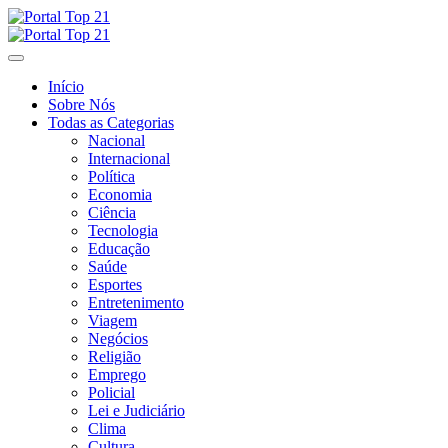
Skip
to
content
Início
Sobre Nós
Todas as Categorias
Nacional
Internacional
Política
Economia
Ciência
Tecnologia
Educação
Saúde
Esportes
Entretenimento
Viagem
Negócios
Religião
Emprego
Policial
Lei e Judiciário
Clima
Cultura