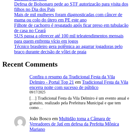
Defesa de Bolsonaro pede ao STF autorização para visita dos
filhos no Dia dos Pais
Mais de mil mulheres foram diagnosticadas com câncer de
mama ou colo do útero em PE este ano
Filhote de cachorro é resgatado após ficar preso em tubulação
de casa no Ceará
SUS passa a oferecer até 100 mil teleatendimentos mensais
para quem enfrenta vício em jogos
Técnico brasileiro gera polêmica ao agarrar jogadoras pelo
braço durante decisão de vôlei de praia
Recent Comments
Confira o resumo da Tradicional Festa da Vila
Delmiro - Portal Top 21
em
Tradicional Festa da Vila
encerra noite com sucesso de público
09/17/2025
[…] Tradicional Festa da Vila Delmiro é um evento anual e
gratuito, realizado pela Prefeitura Municipal e que tem
como…
João Bosco
em
Multidão toma a Câmara de
Vereadores de Jatí em defesa da Prefeita Mônica
Mariano