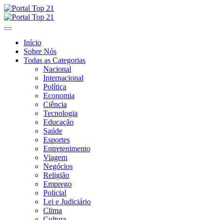
Skip
to
content
Início
Sobre Nós
Todas as Categorias
Nacional
Internacional
Política
Economia
Ciência
Tecnologia
Educação
Saúde
Esportes
Entretenimento
Viagem
Negócios
Religião
Emprego
Policial
Lei e Judiciário
Clima
Cultura