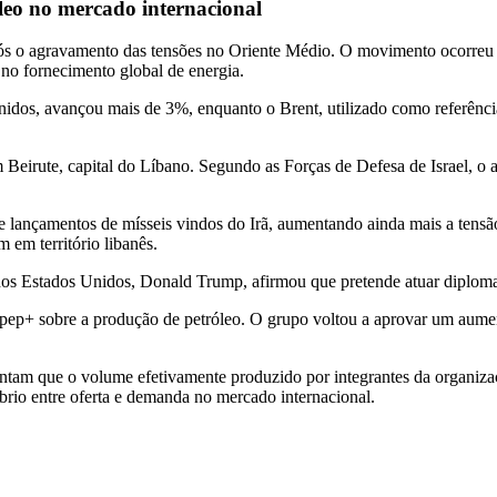
leo no mercado internacional
pós o agravamento das tensões no Oriente Médio. O movimento ocorreu d
no fornecimento global de energia.
nidos, avançou mais de 3%, enquanto o Brent, utilizado como referênc
Beirute, capital do Líbano. Segundo as Forças de Defesa de Israel, o al
de lançamentos de mísseis vindos do Irã, aumentando ainda mais a tensão
 em território libanês.
dos Estados Unidos, Donald Trump, afirmou que pretende atuar diplomat
pep+ sobre a produção de petróleo. O grupo voltou a aprovar um aume
tam que o volume efetivamente produzido por integrantes da organizaçã
íbrio entre oferta e demanda no mercado internacional.