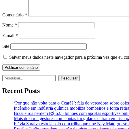
Comentário
*
Nome
*
E-mail
*
Site
Salvar meus dados neste navegador para a próxima vez que eu co
Pesquisar
Pesquisar
Recent Posts
‘Por que não volta para o Ceará?’: fala de vereadora sobre co
Incêndio em indústria química mobiliza bombeiros e força ret
Brasileiros perdem R$ 62,5 bilhões com apostas esportivas onl
Mais de 6 mil gestores com contas irregulares entram em lista p
Flávia Saraiva estreia solo com trilha que une Ney Matogross
Brasil e Japão estendem isenção de visto para viagens de curta