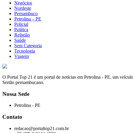
Negócios
Nordeste
Pernambuco
Petrolina – PE
Policial
Política
Religião
Saúde
Sem Categoria
Tecnologia
Viagem
O Portal Top 21 é um portal de notícias em Petrolina - PE, um veícul
Sertão pernambucano.
Nossa Sede
Petrolina - PE
Contato
redacao@portaltop21.com.br