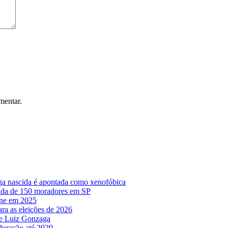
mentar.
lega nascida é apontada como xenofóbica
irada de 150 moradores em SP
ine em 2025
ara as eleições de 2026
o e Luiz Gonzaga
 duração até 2029