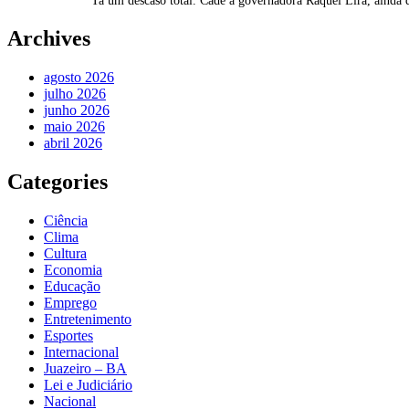
Ta um descaso total. Cadê a governadora Raquel Lira, ainda 
Archives
agosto 2026
julho 2026
junho 2026
maio 2026
abril 2026
Categories
Ciência
Clima
Cultura
Economia
Educação
Emprego
Entretenimento
Esportes
Internacional
Juazeiro – BA
Lei e Judiciário
Nacional