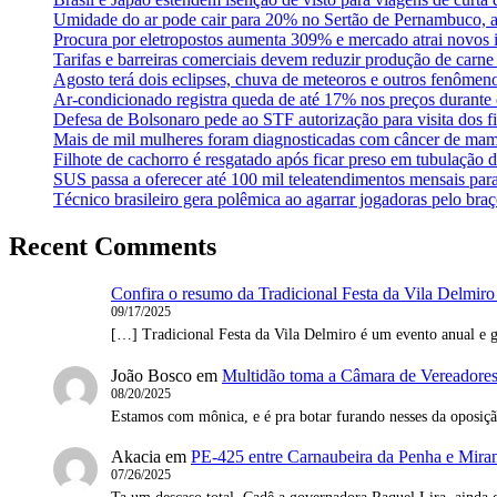
Umidade do ar pode cair para 20% no Sertão de Pernambuco, a
Procura por eletropostos aumenta 309% e mercado atrai novos i
Tarifas e barreiras comerciais devem reduzir produção de carn
Agosto terá dois eclipses, chuva de meteoros e outros fenômen
Ar-condicionado registra queda de até 17% nos preços durante 
Defesa de Bolsonaro pede ao STF autorização para visita dos fi
Mais de mil mulheres foram diagnosticadas com câncer de mam
Filhote de cachorro é resgatado após ficar preso em tubulação 
SUS passa a oferecer até 100 mil teleatendimentos mensais par
Técnico brasileiro gera polêmica ao agarrar jogadoras pelo braç
Recent Comments
Confira o resumo da Tradicional Festa da Vila Delmiro
09/17/2025
[…] Tradicional Festa da Vila Delmiro é um evento anual e g
João Bosco
em
Multidão toma a Câmara de Vereadores 
08/20/2025
Estamos com mônica, e é pra botar furando nesses da oposi
Akacia
em
PE-425 entre Carnaubeira da Penha e Mirand
07/26/2025