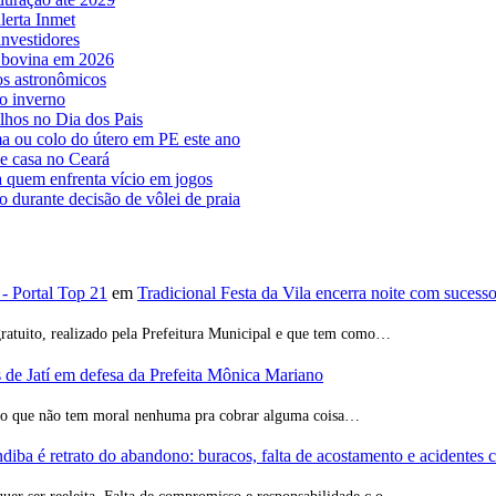
lerta Inmet
nvestidores
e bovina em 2026
os astronômicos
o inverno
lhos no Dia dos Pais
a ou colo do útero em PE este ano
de casa no Ceará
a quem enfrenta vício em jogos
o durante decisão de vôlei de praia
 - Portal Top 21
em
Tradicional Festa da Vila encerra noite com sucess
ratuito, realizado pela Prefeitura Municipal e que tem como…
de Jatí em defesa da Prefeita Mônica Mariano
ção que não tem moral nenhuma pra cobrar alguma coisa…
iba é retrato do abandono: buracos, falta de acostamento e acidentes 