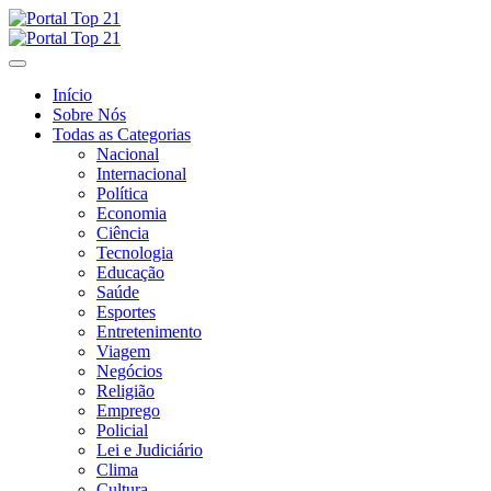
Skip
to
content
Início
Sobre Nós
Todas as Categorias
Nacional
Internacional
Política
Economia
Ciência
Tecnologia
Educação
Saúde
Esportes
Entretenimento
Viagem
Negócios
Religião
Emprego
Policial
Lei e Judiciário
Clima
Cultura