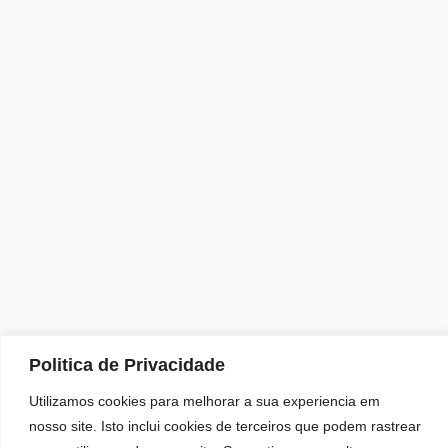
CONTATO
redacao@portaltop21.com.br
+55 (87) 9.9644-4999
Horário de Funcionamento: 9h - 18h
NEWSLETTER
Fique por dentro das nossas últimas notícias.
Politica de Privacidade
Utilizamos cookies para melhorar a sua experiencia em
nosso site. Isto inclui cookies de terceiros que podem rastrear