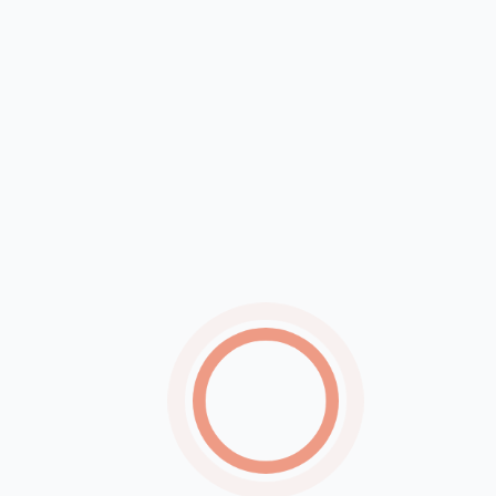
Brasil e Japão estendem isenção de visto para
viagens de curta duração até 2029
Umidade do ar pode cair para 20% no Sertão de
Pernambuco, alerta Inmet
Procura por eletropostos aumenta 309% e mercado
atrai novos investidores
Tarifas e barreiras comerciais devem reduzir
produção de carne bovina em 2026
Agosto terá dois eclipses, chuva de meteoros e
outros fenômenos astronômicos
Ar-condicionado registra queda de até 17% nos
preços durante o inverno
Defesa de Bolsonaro pede ao STF autorização para
visita dos filhos no Dia dos Pais
Mais de mil mulheres foram diagnosticadas com
câncer de mama ou colo do útero em PE este ano