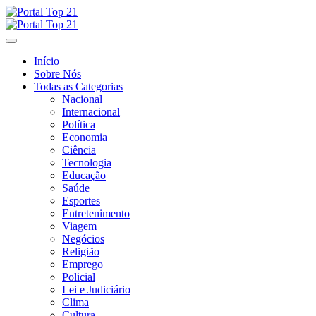
Skip
to
content
Início
Sobre Nós
Todas as Categorias
Nacional
Internacional
Política
Economia
Ciência
Tecnologia
Educação
Saúde
Esportes
Entretenimento
Viagem
Negócios
Religião
Emprego
Policial
Lei e Judiciário
Clima
Cultura