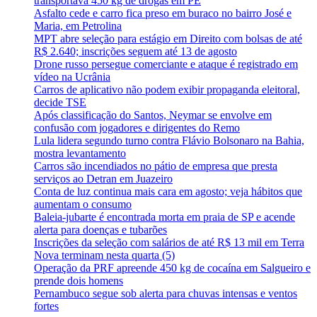
transportava 450 kg de drogas em PE
Asfalto cede e carro fica preso em buraco no bairro José e
Maria, em Petrolina
MPT abre seleção para estágio em Direito com bolsas de até
R$ 2.640; inscrições seguem até 13 de agosto
Drone russo persegue comerciante e ataque é registrado em
vídeo na Ucrânia
Carros de aplicativo não podem exibir propaganda eleitoral,
decide TSE
Após classificação do Santos, Neymar se envolve em
confusão com jogadores e dirigentes do Remo
Lula lidera segundo turno contra Flávio Bolsonaro na Bahia,
mostra levantamento
Carros são incendiados no pátio de empresa que presta
serviços ao Detran em Juazeiro
Conta de luz continua mais cara em agosto; veja hábitos que
aumentam o consumo
Baleia-jubarte é encontrada morta em praia de SP e acende
alerta para doenças e tubarões
Inscrições da seleção com salários de até R$ 13 mil em Terra
Nova terminam nesta quarta (5)
Operação da PRF apreende 450 kg de cocaína em Salgueiro e
prende dois homens
Pernambuco segue sob alerta para chuvas intensas e ventos
fortes