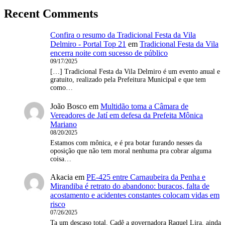
Recent Comments
Confira o resumo da Tradicional Festa da Vila
Delmiro - Portal Top 21
em
Tradicional Festa da Vila
encerra noite com sucesso de público
09/17/2025
[…] Tradicional Festa da Vila Delmiro é um evento anual e
gratuito, realizado pela Prefeitura Municipal e que tem
como…
João Bosco
em
Multidão toma a Câmara de
Vereadores de Jatí em defesa da Prefeita Mônica
Mariano
08/20/2025
Estamos com mônica, e é pra botar furando nesses da
oposição que não tem moral nenhuma pra cobrar alguma
coisa…
Akacia
em
PE-425 entre Carnaubeira da Penha e
Mirandiba é retrato do abandono: buracos, falta de
acostamento e acidentes constantes colocam vidas em
risco
07/26/2025
Ta um descaso total. Cadê a governadora Raquel Lira, ainda