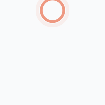
teleatendimentos mensais para quem enfrenta
vício em jogos
Técnico brasileiro gera polêmica ao agarrar
jogadoras pelo braço durante decisão de vôlei de
praia
PRF prende terceiro homem suspeito de integrar
grupo que transportava 450 kg de drogas em PE
Asfalto cede e carro fica preso em buraco no
bairro José e Maria, em Petrolina
MPT abre seleção para estágio em Direito com
bolsas de até R$ 2.640; inscrições seguem até 13
de agosto
Recent Comments