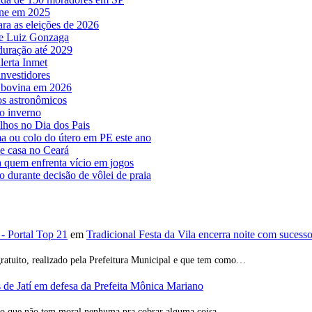
ine em 2025
ara as eleições de 2026
o e Luiz Gonzaga
 duração até 2029
lerta Inmet
nvestidores
e bovina em 2026
os astronômicos
o inverno
lhos no Dia dos Pais
a ou colo do útero em PE este ano
de casa no Ceará
a quem enfrenta vício em jogos
o durante decisão de vôlei de praia
 - Portal Top 21
em
Tradicional Festa da Vila encerra noite com sucess
ratuito, realizado pela Prefeitura Municipal e que tem como…
de Jatí em defesa da Prefeita Mônica Mariano
ção que não tem moral nenhuma pra cobrar alguma coisa…