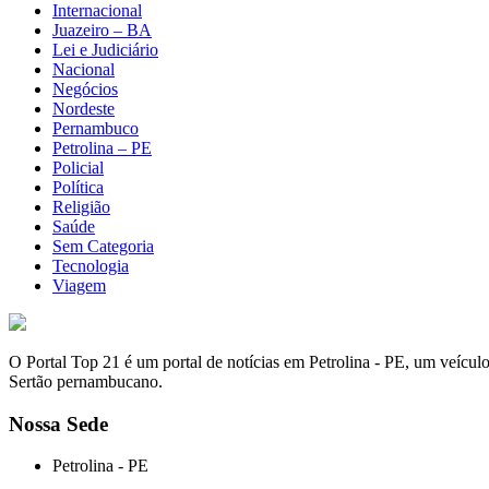
Internacional
Juazeiro – BA
Lei e Judiciário
Nacional
Negócios
Nordeste
Pernambuco
Petrolina – PE
Policial
Política
Religião
Saúde
Sem Categoria
Tecnologia
Viagem
O Portal Top 21 é um portal de notícias em Petrolina - PE, um veícul
Sertão pernambucano.
Nossa Sede
Petrolina - PE