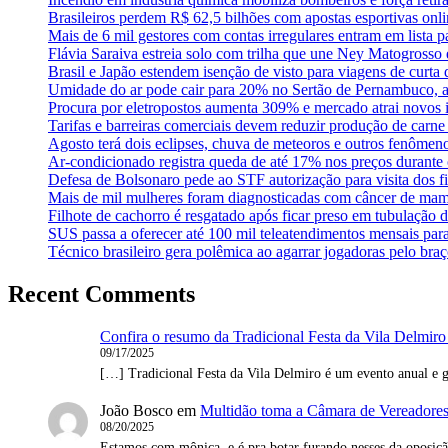
Brasileiros perdem R$ 62,5 bilhões com apostas esportivas onl
Mais de 6 mil gestores com contas irregulares entram em lista p
Flávia Saraiva estreia solo com trilha que une Ney Matogross
Brasil e Japão estendem isenção de visto para viagens de curta
Umidade do ar pode cair para 20% no Sertão de Pernambuco, a
Procura por eletropostos aumenta 309% e mercado atrai novos i
Tarifas e barreiras comerciais devem reduzir produção de carn
Agosto terá dois eclipses, chuva de meteoros e outros fenômen
Ar-condicionado registra queda de até 17% nos preços durante 
Defesa de Bolsonaro pede ao STF autorização para visita dos fi
Mais de mil mulheres foram diagnosticadas com câncer de mam
Filhote de cachorro é resgatado após ficar preso em tubulação 
SUS passa a oferecer até 100 mil teleatendimentos mensais par
Técnico brasileiro gera polêmica ao agarrar jogadoras pelo braç
Recent Comments
Confira o resumo da Tradicional Festa da Vila Delmiro
09/17/2025
[…] Tradicional Festa da Vila Delmiro é um evento anual e g
João Bosco
em
Multidão toma a Câmara de Vereadores 
08/20/2025
Estamos com mônica, e é pra botar furando nesses da oposi