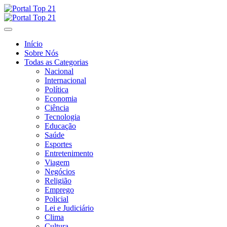
Skip
to
content
Início
Sobre Nós
Todas as Categorias
Nacional
Internacional
Política
Economia
Ciência
Tecnologia
Educação
Saúde
Esportes
Entretenimento
Viagem
Negócios
Religião
Emprego
Policial
Lei e Judiciário
Clima
Cultura