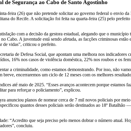
nal de Segurança ao Cabo de Santo Agostinho
a-feira (26) que não pretende solicitar ao governo federal o envio da
ana do Recife. A solicitação foi feita na quarta-feira (25) pelo prefei
isfação com a decisão da gestora estadual, alegando que o município tem
o Cabo. A juventude está sendo afetada, as facções criminosas estão en
 de vidas”, criticou o prefeito.
ecretaria de Defesa Social, que apontam uma melhora nos indicadores 
ios, 16% nos casos de violência doméstica, 22% nos roubos e os femi
ntar a criminalidade, como estamos demonstrando. Por isso, não vamos 
m breve, encerraremos um ciclo de 12 meses com os melhores resultados
s índices até maio de 2025. “Esses avanços acontecem porque estamos f
tar para reforçar o policiamento”, explicou.
Lyra anunciou planos de nomear cerca de 7 mil novos policiais por mei
especificou quantos desses policiais serão destinados ao 18º Batalhão
idade: “Acredito que seja preciso pelo menos dobrar o número atual. Hoj
adores”, concluiu.