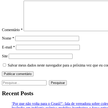
Comentário
*
Nome
*
E-mail
*
Site
Salvar meus dados neste navegador para a próxima vez que eu co
Pesquisar
Pesquisar
Recent Posts
‘Por que não volta para o Ceará?’: fala de vereadora sobre co
Incêndio em indústria química mobiliza bombeiros e força ret