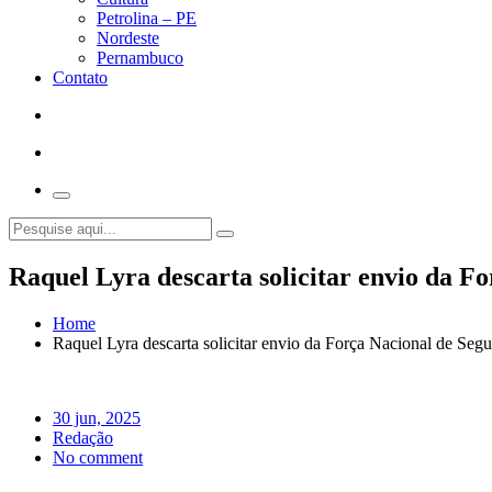
Petrolina – PE
Nordeste
Pernambuco
Contato
Raquel Lyra descarta solicitar envio da F
Home
Raquel Lyra descarta solicitar envio da Força Nacional de Se
30 jun, 2025
Redação
No comment