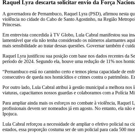
Raquel Lyra descarta solicitar envio da Força Nacio
A governadora de Pernambuco, Raquel Lyra (PSD), afirmou nesta quint
violência no cidade do Cabo de Santo Agostinho, na Região Metropolit
Princesas.
Em entrevista concedida à TV Globo, Lula Cabral manifestou sua insat
lamentável que ela não tenha considerado os números alarmantes aqui n
mais sensibilidade ao tratar dessas questões. Governar também é cuidar
Raquel Lyra justificou sua posição com base nos dados recentes da S
período de 2024. Segundo ela, houve uma redução de 11% nos homicíd
“Pernambuco está no caminho certo e temos plena capacidade de enfre
consecutivo de queda nos homicídios e crimes contra o patrimônio. E
Por outro lado, Lula Cabral atribui à gestão municipal a melhora no
viaturas, capacitamos nossos guardas e colaboramos com a Polícia Mili
Para ampliar ainda mais os esforços no combate à violência, Raquel 
profissionais devem ser nomeados já em agosto. No entanto, ela não 
Ipojuca.
Lula Cabral reforçou a necessidade de ampliar o efetivo policial na c
estados, essa proporção costuma ser de um policial para cada 500 mor