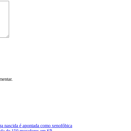
mentar.
lega nascida é apontada como xenofóbica
irada de 150 moradores em SP