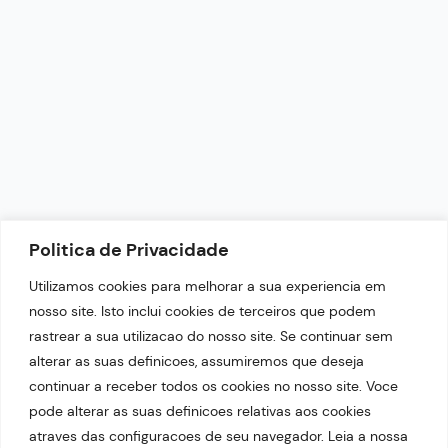
redacao@portaltop21.com.br
+55 (87) 9.9644-4999
Horário de Funcionamento: 9h - 18h
NEWSLETTER
Politica de Privacidade
Fique por dentro das nossas últimas notícias.
Utilizamos cookies para melhorar a sua experiencia em
nosso site. Isto inclui cookies de terceiros que podem
rastrear a sua utilizacao do nosso site. Se continuar sem
alterar as suas definicoes, assumiremos que deseja
continuar a receber todos os cookies no nosso site. Voce
pode alterar as suas definicoes relativas aos cookies
atraves das configuracoes de seu navegador. Leia a nossa