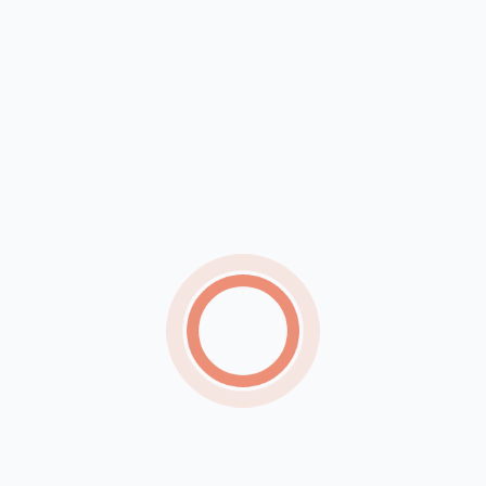
entram em lista para as eleições de 2026
Flávia Saraiva estreia solo com trilha que une Ney
Matogrosso e Luiz Gonzaga
Brasil e Japão estendem isenção de visto para
viagens de curta duração até 2029
Umidade do ar pode cair para 20% no Sertão de
Pernambuco, alerta Inmet
Procura por eletropostos aumenta 309% e
mercado atrai novos investidores
Tarifas e barreiras comerciais devem reduzir
produção de carne bovina em 2026
Agosto terá dois eclipses, chuva de meteoros e
outros fenômenos astronômicos