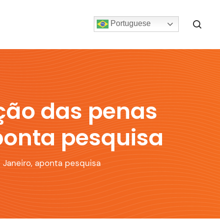
Portuguese
ução das penas
aponta pesquisa
 Janeiro, aponta pesquisa