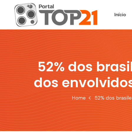
Skip
to
Início
content
52% dos brasi
dos envolvidos
Home
52% dos brasile