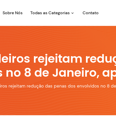
Sobre Nós
Todas as Categorias
Contato
leiros rejeitam red
 no 8 de Janeiro, 
iros rejeitam redução das penas dos envolvidos no 8 de