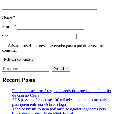
Nome
*
E-mail
*
Site
Salvar meus dados neste navegador para a próxima vez que eu
comentar.
Pesquisar
Pesquisar
Recent Posts
Filhote de cachorro é resgatado após ficar preso em tubulação
de casa no Ceará
SUS passa a oferecer até 100 mil teleatendimentos mensais
para quem enfrenta vício em jogos
Técnico brasileiro gera polêmica ao agarrar jogadoras pelo
braço durante decisão de vôlei de praia