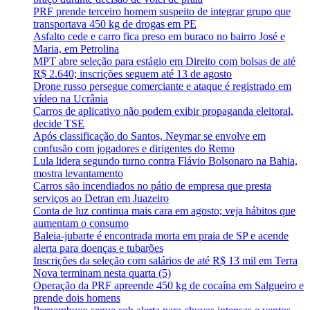
PRF prende terceiro homem suspeito de integrar grupo que
transportava 450 kg de drogas em PE
Asfalto cede e carro fica preso em buraco no bairro José e
Maria, em Petrolina
MPT abre seleção para estágio em Direito com bolsas de até
R$ 2.640; inscrições seguem até 13 de agosto
Drone russo persegue comerciante e ataque é registrado em
vídeo na Ucrânia
Carros de aplicativo não podem exibir propaganda eleitoral,
decide TSE
Após classificação do Santos, Neymar se envolve em
confusão com jogadores e dirigentes do Remo
Lula lidera segundo turno contra Flávio Bolsonaro na Bahia,
mostra levantamento
Carros são incendiados no pátio de empresa que presta
serviços ao Detran em Juazeiro
Conta de luz continua mais cara em agosto; veja hábitos que
aumentam o consumo
Baleia-jubarte é encontrada morta em praia de SP e acende
alerta para doenças e tubarões
Inscrições da seleção com salários de até R$ 13 mil em Terra
Nova terminam nesta quarta (5)
Operação da PRF apreende 450 kg de cocaína em Salgueiro e
prende dois homens