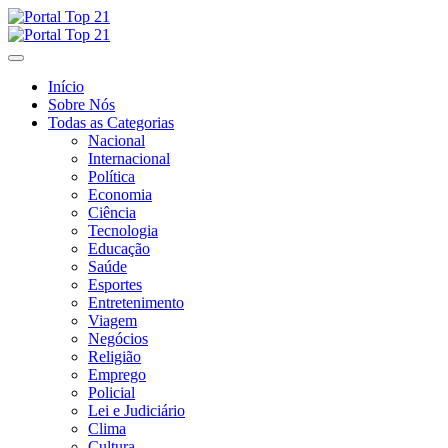
Skip
to
content
Início
Sobre Nós
Todas as Categorias
Nacional
Internacional
Política
Economia
Ciência
Tecnologia
Educação
Saúde
Esportes
Entretenimento
Viagem
Negócios
Religião
Emprego
Policial
Lei e Judiciário
Clima
Cultura