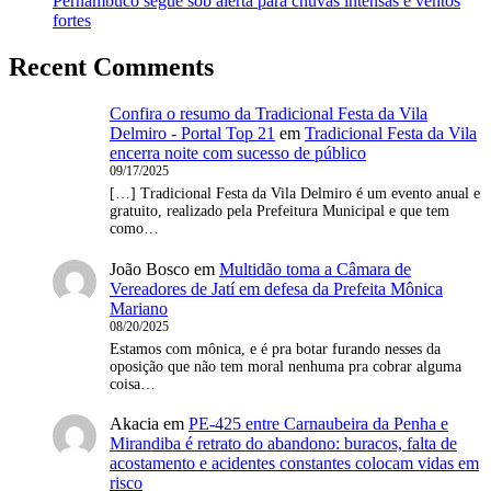
Pernambuco segue sob alerta para chuvas intensas e ventos
fortes
Recent Comments
Confira o resumo da Tradicional Festa da Vila
Delmiro - Portal Top 21
em
Tradicional Festa da Vila
encerra noite com sucesso de público
09/17/2025
[…] Tradicional Festa da Vila Delmiro é um evento anual e
gratuito, realizado pela Prefeitura Municipal e que tem
como…
João Bosco
em
Multidão toma a Câmara de
Vereadores de Jatí em defesa da Prefeita Mônica
Mariano
08/20/2025
Estamos com mônica, e é pra botar furando nesses da
oposição que não tem moral nenhuma pra cobrar alguma
coisa…
Akacia
em
PE-425 entre Carnaubeira da Penha e
Mirandiba é retrato do abandono: buracos, falta de
acostamento e acidentes constantes colocam vidas em
risco