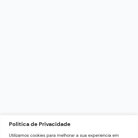
Petrolina - PE
CONTATO
redacao@portaltop21.com.br
+55 (87) 9.9644-4999
Horário de Funcionamento: 9h - 18h
NEWSLETTER
Politica de Privacidade
Fique por dentro das nossas últimas notícias.
Utilizamos cookies para melhorar a sua experiencia em