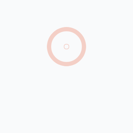
Tarifas e barreiras comerciais devem reduzir
produção de carne bovina em 2026
Agosto terá dois eclipses, chuva de meteoros e
outros fenômenos astronômicos
Ar-condicionado registra queda de até 17% nos
preços durante o inverno
Defesa de Bolsonaro pede ao STF autorização
para visita dos filhos no Dia dos Pais
Mais de mil mulheres foram diagnosticadas com
câncer de mama ou colo do útero em PE este
ano
Filhote de cachorro é resgatado após ficar preso
em tubulação de casa no Ceará
SUS passa a oferecer até 100 mil