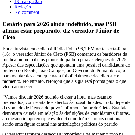
19 maio, 2025
Redação
No comment
Cenário para 2026 ainda indefinido, mas PSB
afirma estar preparado, diz vereador Júnior de
Cleto
Em entrevista concedida à Rádio Folha 96,7 FM nesta sexta-feira
(16), o vereador Júnior de Cleto (PSB) comentou os bastidores da
política municipal e os planos do partido para as eleições de 2026.
Apesar das especulações que apontam uma possível candidatura do
prefeito do Recife, João Campos, ao Governo de Pernambuco, o
parlamentar destacou que nada foi oficialmente decidido até o
momento. No entanto, reforçou que a sigla está pronta para o que
vier a acontecer.
“Vamos discutir 2026 quando chegar a hora, mas estamos
preparados, com vontade e abertos às possibilidades. Tudo depende
da vontade de Deus e do povo”, afirmou Júnior de Cleto. Sua fala
demonstra cautela em relação às definições de candidaturas futuras,
ao mesmo tempo em que evidencia que João Campos continua
sendo uma figura central nas articulações políticas do partido.
O vereador também destacou a importância de manter o foco na