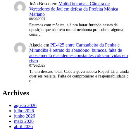
João Bosco
em
Multidão toma a Câmara de
Vereadores de Jatí em defesa da Prefeita Mônica
Mariano
08/20/2025
Estamos com mônica, e é pra botar furando nesses da
oposição que não tem moral nenhuma pra cobrar alguma
coisa…
Akacia
em
PE-425 entre Carnaubeira da Penha e
Mirandiba é retrato do abandono: buracos, falta de
acostamento e acidentes constantes colocam vidas em
risco
07/26/2025
Ta um descaso total. Cadê a governadora Raquel Lira, ainda
quer ser reeleita. Falta de compromisso e responsabilidade c
o…
Archives
agosto 2026
julho 2026
junho 2026
maio 2026
abril 2026