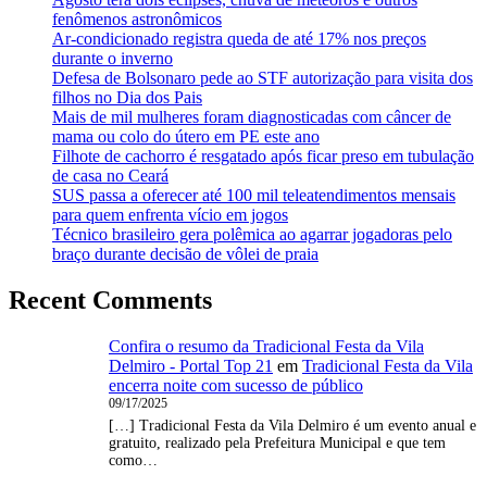
fenômenos astronômicos
Ar-condicionado registra queda de até 17% nos preços
durante o inverno
Defesa de Bolsonaro pede ao STF autorização para visita dos
filhos no Dia dos Pais
Mais de mil mulheres foram diagnosticadas com câncer de
mama ou colo do útero em PE este ano
Filhote de cachorro é resgatado após ficar preso em tubulação
de casa no Ceará
SUS passa a oferecer até 100 mil teleatendimentos mensais
para quem enfrenta vício em jogos
Técnico brasileiro gera polêmica ao agarrar jogadoras pelo
braço durante decisão de vôlei de praia
Recent Comments
Confira o resumo da Tradicional Festa da Vila
Delmiro - Portal Top 21
em
Tradicional Festa da Vila
encerra noite com sucesso de público
09/17/2025
[…] Tradicional Festa da Vila Delmiro é um evento anual e
gratuito, realizado pela Prefeitura Municipal e que tem
como…