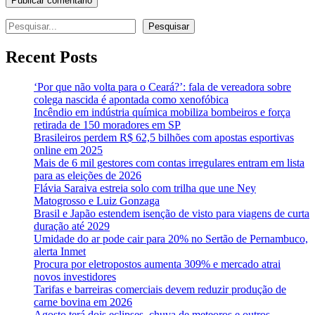
Pesquisar
Pesquisar
Recent Posts
‘Por que não volta para o Ceará?’: fala de vereadora sobre
colega nascida é apontada como xenofóbica
Incêndio em indústria química mobiliza bombeiros e força
retirada de 150 moradores em SP
Brasileiros perdem R$ 62,5 bilhões com apostas esportivas
online em 2025
Mais de 6 mil gestores com contas irregulares entram em lista
para as eleições de 2026
Flávia Saraiva estreia solo com trilha que une Ney
Matogrosso e Luiz Gonzaga
Brasil e Japão estendem isenção de visto para viagens de curta
duração até 2029
Umidade do ar pode cair para 20% no Sertão de Pernambuco,
alerta Inmet
Procura por eletropostos aumenta 309% e mercado atrai
novos investidores
Tarifas e barreiras comerciais devem reduzir produção de
carne bovina em 2026
Agosto terá dois eclipses, chuva de meteoros e outros