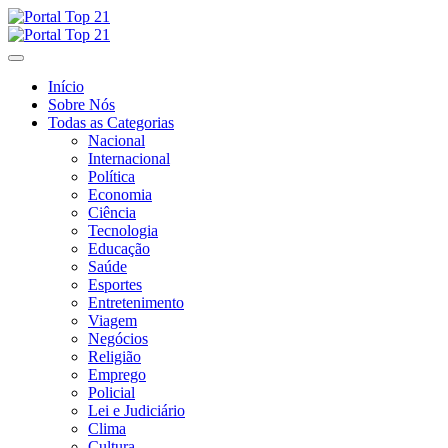
Skip
to
content
Início
Sobre Nós
Todas as Categorias
Nacional
Internacional
Política
Economia
Ciência
Tecnologia
Educação
Saúde
Esportes
Entretenimento
Viagem
Negócios
Religião
Emprego
Policial
Lei e Judiciário
Clima
Cultura