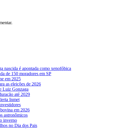
mentar.
lega nascida é apontada como xenofóbica
irada de 150 moradores em SP
ine em 2025
ara as eleições de 2026
o e Luiz Gonzaga
 duração até 2029
lerta Inmet
nvestidores
e bovina em 2026
os astronômicos
o inverno
lhos no Dia dos Pais