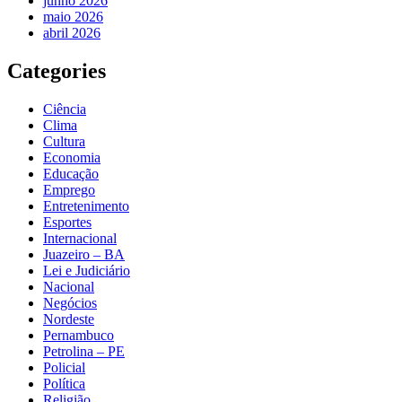
junho 2026
maio 2026
abril 2026
Categories
Ciência
Clima
Cultura
Economia
Educação
Emprego
Entretenimento
Esportes
Internacional
Juazeiro – BA
Lei e Judiciário
Nacional
Negócios
Nordeste
Pernambuco
Petrolina – PE
Policial
Política
Religião