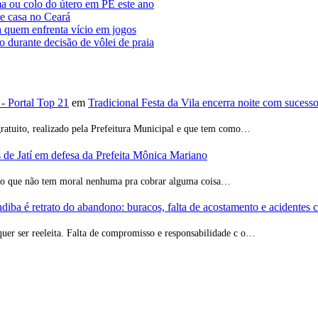
a ou colo do útero em PE este ano
de casa no Ceará
a quem enfrenta vício em jogos
o durante decisão de vôlei de praia
 - Portal Top 21
em
Tradicional Festa da Vila encerra noite com sucess
ratuito, realizado pela Prefeitura Municipal e que tem como…
de Jatí em defesa da Prefeita Mônica Mariano
ção que não tem moral nenhuma pra cobrar alguma coisa…
iba é retrato do abandono: buracos, falta de acostamento e acidentes 
quer ser reeleita. Falta de compromisso e responsabilidade c o…