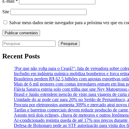
E-mail
*
Site
Salvar meus dados neste navegador para a próxima vez que eu co
Pesquisar
Pesquisar
Recent Posts
‘Por que não volta para o Ceará?’: fala de vereadora sobre co
Incêndio em indústria química mobiliza bombeiros e força ret
Brasileiros perdem R$ 62,5 bilhões com apostas esportivas onl
Mais de 6 mil gestores com contas irregulares entram em lista p
Flávia Saraiva estreia solo com trilha que une Ney Matogross
Brasil e Japão estendem isenção de visto para viagens de curta
Umidade do ar pode cair para 20% no Sertão de Pernambuco, a
Procura por eletropostos aumenta 309% e mercado atrai novos i
Tarifas e barreiras comerciais devem reduzir produção de carn
Agosto terá dois eclipses, chuva de meteoros e outros fenômen
Ar-condicionado registra queda de até 17% nos preços durante 
Defesa de Bolsonaro pede ao STF autorização para visita dos fi