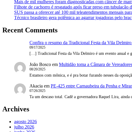
Mais de mil mulheres foram diagnosticadas com câncer de mam
Filhote de cachorro é resgatado após ficar preso em tubulação 
SUS passa a oferecer até 100 mil teleatendimentos mensais par
Técnico brasileiro gera polêmica ao agarrar jogadoras pelo braç
Recent Comments
Confira o resumo da Tradicional Festa da Vila Delmiro
09/17/2025
[…] Tradicional Festa da Vila Delmiro é um evento anual e g
João Bosco
em
Multidão toma a Câmara de Vereadores 
08/20/2025
Estamos com mônica, e é pra botar furando nesses da oposi
Akacia
em
PE-425 entre Carnaubeira da Penha e Mirand
07/26/2025
Ta um descaso total. Cadê a governadora Raquel Lira, ainda 
Archives
agosto 2026
julho 2026