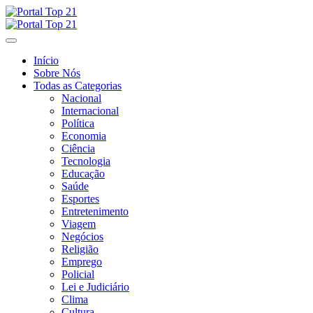
Skip
to
content
Início
Sobre Nós
Todas as Categorias
Nacional
Internacional
Política
Economia
Ciência
Tecnologia
Educação
Saúde
Esportes
Entretenimento
Viagem
Negócios
Religião
Emprego
Policial
Lei e Judiciário
Clima
Cultura