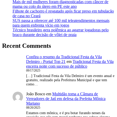
Mais de mil mulheres foram diagnosticadas com câncer de
mama ou colo do útero em PE este ano
Filhote de cachorro é resgatado após ficar preso em tubulação
de casa no Ceará
SUS passa a oferecer até 100 mil teleatendimentos mensais
para quem enfrenta vício em jogos
Técnico brasileiro gera polêmica ao agarrar jogadoras pelo
braço durante decisão de vôlei de praia
Recent Comments
Confira o resumo da Tradicional Festa da Vila
Delmiro - Portal Top 21
em
Tradicional Festa da Vila
encerra noite com sucesso de público
09/17/2025
[…] Tradicional Festa da Vila Delmiro é um evento anual e
gratuito, realizado pela Prefeitura Municipal e que tem
como…
João Bosco
em
Multidão toma a Câmara de
Vereadores de Jatí em defesa da Prefeita Mônica
Mariano
08/20/2025
Estamos com mônica, e é pra botar furando nesses da