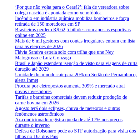
‘Por que não volta para o Ceará?’: fala de vereadora sobre
colega nascida é apontada como xenofóbica
Incêndio em indústria química mobiliza bombeiros e força
retirada de 150 moradores em SP
Brasileiros perdem R$ 62,5 bilhões com apostas esportivas
online em 2025
Mais de 6 mil gestores com contas irregulares entram em lista
para as eleições de 2026
Flávia Saraiva estreia solo com trilha que une Ney
Matogrosso e Luiz Gonzaga
Brasil e Japão estendem isenção de visto para viagens de curta
duração até 2029
Umidade do ar pode cair para 20% no Sertão de Pernambuco,
alerta Inmet
Procura por eletropostos aumenta 309% e mercado atrai
novos investidores
Tarifas e barreiras comerciais devem reduzir produção de
carne bovina em 2026
Agosto terá dois eclipses, chuva de meteoros e outros
fenômenos astronômicos
Ar-condicionado registra queda de até 17% nos preços
durante o inverno
Defesa de Bolsonaro pede ao STF autorização para visita dos
filhos no Dia dos Pais