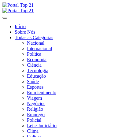
Skip
to
content
Início
Sobre Nós
Todas as Categorias
Nacional
Internacional
Política
Economia
Ciência
Tecnologia
Educação
Saúde
Esportes
Entretenimento
Viagem
Negócios
Religião
Emprego
Policial
Lei e Judiciário
Clima
Cultura