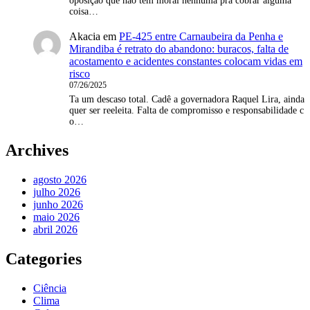
oposição que não tem moral nenhuma pra cobrar alguma
coisa…
Akacia
em
PE-425 entre Carnaubeira da Penha e
Mirandiba é retrato do abandono: buracos, falta de
acostamento e acidentes constantes colocam vidas em
risco
07/26/2025
Ta um descaso total. Cadê a governadora Raquel Lira, ainda
quer ser reeleita. Falta de compromisso e responsabilidade c
o…
Archives
agosto 2026
julho 2026
junho 2026
maio 2026
abril 2026
Categories
Ciência
Clima