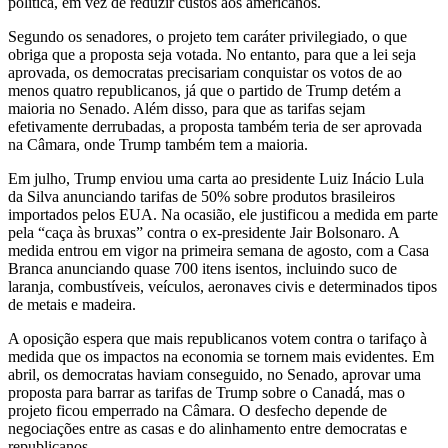
política, em vez de reduzir custos aos americanos.
Segundo os senadores, o projeto tem caráter privilegiado, o que
obriga que a proposta seja votada. No entanto, para que a lei seja
aprovada, os democratas precisariam conquistar os votos de ao
menos quatro republicanos, já que o partido de Trump detém a
maioria no Senado. Além disso, para que as tarifas sejam
efetivamente derrubadas, a proposta também teria de ser aprovada
na Câmara, onde Trump também tem a maioria.
Em julho, Trump enviou uma carta ao presidente Luiz Inácio Lula
da Silva anunciando tarifas de 50% sobre produtos brasileiros
importados pelos EUA. Na ocasião, ele justificou a medida em parte
pela “caça às bruxas” contra o ex-presidente Jair Bolsonaro. A
medida entrou em vigor na primeira semana de agosto, com a Casa
Branca anunciando quase 700 itens isentos, incluindo suco de
laranja, combustíveis, veículos, aeronaves civis e determinados tipos
de metais e madeira.
A oposição espera que mais republicanos votem contra o tarifaço à
medida que os impactos na economia se tornem mais evidentes. Em
abril, os democratas haviam conseguido, no Senado, aprovar uma
proposta para barrar as tarifas de Trump sobre o Canadá, mas o
projeto ficou emperrado na Câmara. O desfecho depende de
negociações entre as casas e do alinhamento entre democratas e
republicanos.