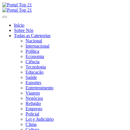
Skip
to
content
Início
Sobre Nós
Todas as Categorias
Nacional
Internacional
Política
Economia
Ciência
Tecnologia
Educação
Saúde
Esportes
Entretenimento
Viagem
Negócios
Religião
Emprego
Policial
Lei e Judiciário
Clima
Cultura