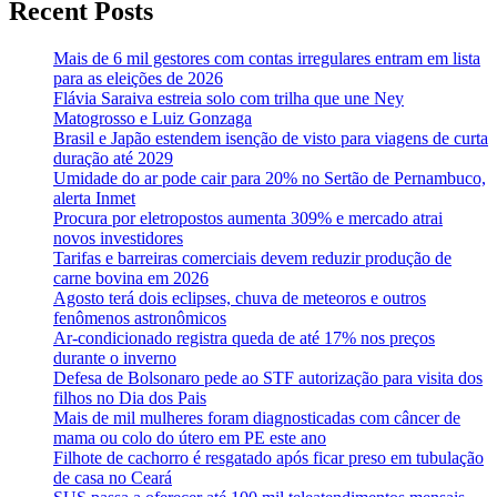
Recent Posts
Mais de 6 mil gestores com contas irregulares entram em lista
para as eleições de 2026
Flávia Saraiva estreia solo com trilha que une Ney
Matogrosso e Luiz Gonzaga
Brasil e Japão estendem isenção de visto para viagens de curta
duração até 2029
Umidade do ar pode cair para 20% no Sertão de Pernambuco,
alerta Inmet
Procura por eletropostos aumenta 309% e mercado atrai
novos investidores
Tarifas e barreiras comerciais devem reduzir produção de
carne bovina em 2026
Agosto terá dois eclipses, chuva de meteoros e outros
fenômenos astronômicos
Ar-condicionado registra queda de até 17% nos preços
durante o inverno
Defesa de Bolsonaro pede ao STF autorização para visita dos
filhos no Dia dos Pais
Mais de mil mulheres foram diagnosticadas com câncer de
mama ou colo do útero em PE este ano
Filhote de cachorro é resgatado após ficar preso em tubulação
de casa no Ceará