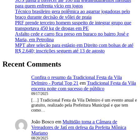
SUS passa a oferecer até 100 mil teleatendimentos mensais
para quem enfrenta vício em jogos
Técnico brasileiro gera polêmica ao agarrar jogadoras pelo
braço durante decisão de vôlei de praia
PRF prende terceiro homem suspeito de integrar grupo que
transportava 450 kg de drogas em PE
Asfalto cede e carro fica preso em buraco no bairro José e
Maria, em Petrolina
MPT abre seleção para estágio em Direito com bolsas de até
R$ 2.640; inscrições seguem até 13 de agosto
Recent Comments
Confira o resumo da Tradicional Festa da Vila
Delmiro - Portal Top 21
em
Tradicional Festa da Vila
encerra noite com sucesso de público
09/17/2025
[…] Tradicional Festa da Vila Delmiro é um evento anual e
gratuito, realizado pela Prefeitura Municipal e que tem
como…
João Bosco
em
Multidão toma a Câmara de
Vereadores de Jatí em defesa da Prefeita Mônica
Mariano
08/20/2025