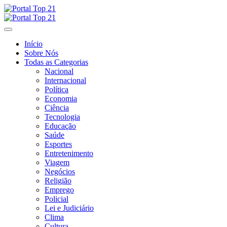
Skip
to
content
Início
Sobre Nós
Todas as Categorias
Nacional
Internacional
Política
Economia
Ciência
Tecnologia
Educação
Saúde
Esportes
Entretenimento
Viagem
Negócios
Religião
Emprego
Policial
Lei e Judiciário
Clima
Cultura