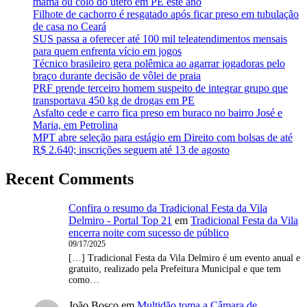
mama ou colo do útero em PE este ano
Filhote de cachorro é resgatado após ficar preso em tubulação
de casa no Ceará
SUS passa a oferecer até 100 mil teleatendimentos mensais
para quem enfrenta vício em jogos
Técnico brasileiro gera polêmica ao agarrar jogadoras pelo
braço durante decisão de vôlei de praia
PRF prende terceiro homem suspeito de integrar grupo que
transportava 450 kg de drogas em PE
Asfalto cede e carro fica preso em buraco no bairro José e
Maria, em Petrolina
MPT abre seleção para estágio em Direito com bolsas de até
R$ 2.640; inscrições seguem até 13 de agosto
Recent Comments
Confira o resumo da Tradicional Festa da Vila
Delmiro - Portal Top 21
em
Tradicional Festa da Vila
encerra noite com sucesso de público
09/17/2025
[…] Tradicional Festa da Vila Delmiro é um evento anual e
gratuito, realizado pela Prefeitura Municipal e que tem
como…
João Bosco
em
Multidão toma a Câmara de