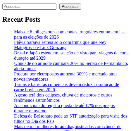
Pesquisar
Pesquisar
Recent Posts
Mais de 6 mil gestores com contas irregulares entram em lista
para as eleições de 2026
Flávia Saraiva estreia solo com trilha que une Ney
Matogrosso e Luiz Gonzaga
Brasil e Japão estendem isenção de visto para viagens de curta
duração até 2029
Umidade do ar pode cair para 20% no Sertão de Pernambuco,
alerta Inmet
Procura por eletropostos aumenta 309% e mercado atrai
novos investidores
Tarifas e barreiras comerciais devem reduzir produção de
carne bovina em 2026
Agosto terá dois eclipses, chuva de meteoros e outros
fenômenos astronômicos
Ar-condicionado registra queda de até 17% nos preços
durante o inverno
Defesa de Bolsonaro pede ao STF autorização para visita dos
filhos no Dia dos Pais
Mais de mil mulheres foram diagnosticadas com câncer de