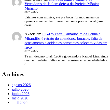
Vereadores de Jatí em defesa da Prefeita Mônica
Mariano
08/20/2025
Estamos com mônica, e é pra botar furando nesses da
oposição que não tem moral nenhuma pra cobrar alguma
coisa…
Akacia
em
PE-425 entre Carnaubeira da Penha e
Mirandiba é retrato do abandono: buracos, falta de
acostamento e acidentes constantes colocam vidas em
risco
07/26/2025
Ta um descaso total. Cadê a governadora Raquel Lira, ainda
quer ser reeleita. Falta de compromisso e responsabilidade c
o…
Archives
agosto 2026
julho 2026
junho 2026
maio 2026
abril 2026