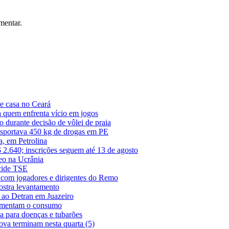
mentar.
de casa no Ceará
a quem enfrenta vício em jogos
o durante decisão de vôlei de praia
nsportava 450 kg de drogas em PE
a, em Petrolina
 2.640; inscrições seguem até 13 de agosto
eo na Ucrânia
ecide TSE
 com jogadores e dirigentes do Remo
ostra levantamento
s ao Detran em Juazeiro
 aumentam o consumo
ta para doenças e tubarões
ova terminam nesta quarta (5)