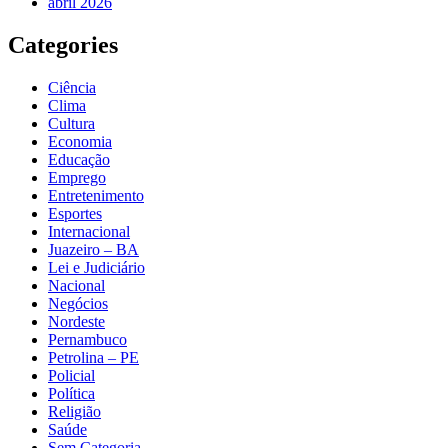
abril 2026
Categories
Ciência
Clima
Cultura
Economia
Educação
Emprego
Entretenimento
Esportes
Internacional
Juazeiro – BA
Lei e Judiciário
Nacional
Negócios
Nordeste
Pernambuco
Petrolina – PE
Policial
Política
Religião
Saúde
Sem Categoria