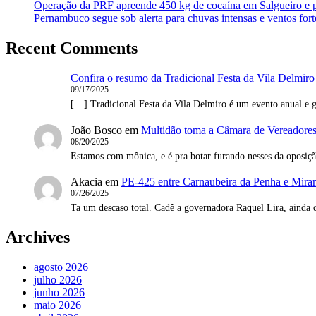
Operação da PRF apreende 450 kg de cocaína em Salgueiro e 
Pernambuco segue sob alerta para chuvas intensas e ventos fort
Recent Comments
Confira o resumo da Tradicional Festa da Vila Delmiro
09/17/2025
[…] Tradicional Festa da Vila Delmiro é um evento anual e g
João Bosco
em
Multidão toma a Câmara de Vereadores 
08/20/2025
Estamos com mônica, e é pra botar furando nesses da oposi
Akacia
em
PE-425 entre Carnaubeira da Penha e Mirand
07/26/2025
Ta um descaso total. Cadê a governadora Raquel Lira, ainda 
Archives
agosto 2026
julho 2026
junho 2026
maio 2026