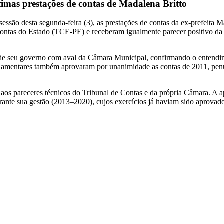
mas prestações de contas de Madalena Britto
são desta segunda‑feira (3), as prestações de contas da ex‑prefeita M
Contas do Estado (TCE‑PE) e receberam igualmente parecer positivo d
s de seu governo com aval da Câmara Municipal, confirmando o entend
rlamentares também aprovaram por unanimidade as contas de 2011, pen
a aos pareceres técnicos do Tribunal de Contas e da própria Câmara. A 
urante sua gestão (2013–2020), cujos exercícios já haviam sido aprova