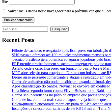
Site
Salvar meus dados neste navegador para a próxima vez que eu co
Pesquisar
Pesquisar
Recent Posts
Filhote de cachorro é resgatado após ficar preso em tubulação 
SUS passa a oferecer até 100 mil teleatendimentos mensais par
Técnico brasileiro gera polêmica ao agarrar jogadoras pelo braç
PRF prende terceiro homem suspeito de integrar grupo que tra
Asfalto cede e carro fica preso em buraco no bairro José e Mari
MPT abre seleção para estágio em Direito com bolsas de até R$
Drone russo persegue comerciante e ataque é registrado em víd
Carros de aplicativo não podem exibir propaganda eleitoral, d
Após classificação do Santos, Neymar se envolve em confusão
Lula lidera segundo turno contra Flávio Bolsonaro na Bahia, m
Carros são incendiados no pátio de empresa que presta serviço
Conta de luz continua mais cara em agosto; veja hábitos que
Baleia-jubarte é encontrada morta em praia de SP e acende aler
Inscrições da seleção com salários de até R$ 13 mil em Terra N