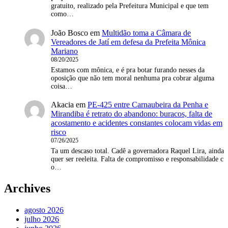
gratuito, realizado pela Prefeitura Municipal e que tem
como…
João Bosco
em
Multidão toma a Câmara de
Vereadores de Jatí em defesa da Prefeita Mônica
Mariano
08/20/2025
Estamos com mônica, e é pra botar furando nesses da
oposição que não tem moral nenhuma pra cobrar alguma
coisa…
Akacia
em
PE-425 entre Carnaubeira da Penha e
Mirandiba é retrato do abandono: buracos, falta de
acostamento e acidentes constantes colocam vidas em
risco
07/26/2025
Ta um descaso total. Cadê a governadora Raquel Lira, ainda
quer ser reeleita. Falta de compromisso e responsabilidade c
o…
Archives
agosto 2026
julho 2026