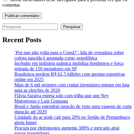
comentar.
Pesquisar
Pesquisar
Recent Posts
‘Por que não volta para o Ceará?’: fala de vereadora sobre
colega nascida é apontada como xenofóbica
Incêndio em indústria química mobiliza bombeiros e força
retirada de 150 moradores em SP
Brasileiros perdem R$ 62,5 bilhões com apostas esportivas
online em 2025
Mais de 6 mil gestores com contas irregulares entram em lista
para as eleições de 2026
Flávia Saraiva estreia solo com trilha que une Ney
Matogrosso e Luiz Gonzaga
Brasil e Japão estendem isenção de visto para viagens de curta
duração até 2029
Umidade do ar pode cair para 20% no Sertão de Pernambuco,
alerta Inmet
Procura por eletropostos aumenta 309% e mercado atrai
novos investidores