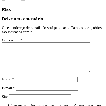
Max
Deixe um comentário
O seu endereço de e-mail não será publicado.
Campos obrigatórios
são marcados com
*
Comentário
*
Nome
*
E-mail
*
Site
Salvar meus dados neste navegador para a próxima vez que eu