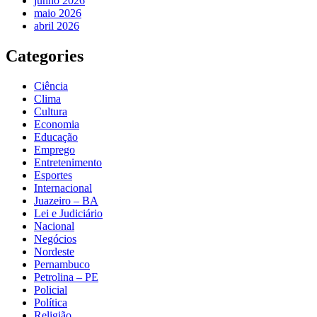
junho 2026
maio 2026
abril 2026
Categories
Ciência
Clima
Cultura
Economia
Educação
Emprego
Entretenimento
Esportes
Internacional
Juazeiro – BA
Lei e Judiciário
Nacional
Negócios
Nordeste
Pernambuco
Petrolina – PE
Policial
Política
Religião