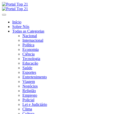
Skip
to
content
Início
Sobre Nós
Todas as Categorias
Nacional
Internacional
Política
Economia
Ciência
Tecnologia
Educação
Saúde
Esportes
Entretenimento
Viagem
Negócios
Religião
Emprego
Policial
Lei e Judiciário
Clima
Cultura