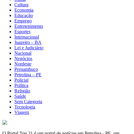
Cultura
Economia
Educação
Emprego
Entretenimento
Esportes
Internacional
Juazeiro – BA
Lei e Judiciário
Nacional
Negócios
Nordeste
Pernambuco
Petrolina – PE
Policial
Política
Religião
Saúde
Sem Categoria
Tecnologia
Viagem
O Portal Top 21 é um portal de notícias em Petrolina - PE, um