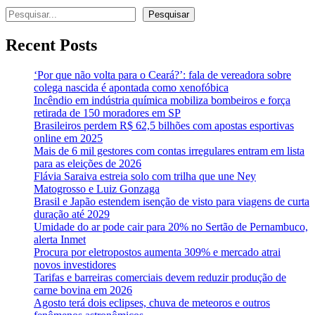
Pesquisar
Pesquisar
Recent Posts
‘Por que não volta para o Ceará?’: fala de vereadora sobre
colega nascida é apontada como xenofóbica
Incêndio em indústria química mobiliza bombeiros e força
retirada de 150 moradores em SP
Brasileiros perdem R$ 62,5 bilhões com apostas esportivas
online em 2025
Mais de 6 mil gestores com contas irregulares entram em lista
para as eleições de 2026
Flávia Saraiva estreia solo com trilha que une Ney
Matogrosso e Luiz Gonzaga
Brasil e Japão estendem isenção de visto para viagens de curta
duração até 2029
Umidade do ar pode cair para 20% no Sertão de Pernambuco,
alerta Inmet
Procura por eletropostos aumenta 309% e mercado atrai
novos investidores
Tarifas e barreiras comerciais devem reduzir produção de
carne bovina em 2026
Agosto terá dois eclipses, chuva de meteoros e outros