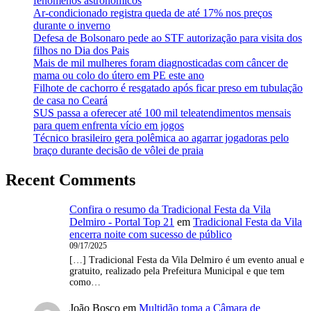
fenômenos astronômicos
Ar-condicionado registra queda de até 17% nos preços
durante o inverno
Defesa de Bolsonaro pede ao STF autorização para visita dos
filhos no Dia dos Pais
Mais de mil mulheres foram diagnosticadas com câncer de
mama ou colo do útero em PE este ano
Filhote de cachorro é resgatado após ficar preso em tubulação
de casa no Ceará
SUS passa a oferecer até 100 mil teleatendimentos mensais
para quem enfrenta vício em jogos
Técnico brasileiro gera polêmica ao agarrar jogadoras pelo
braço durante decisão de vôlei de praia
Recent Comments
Confira o resumo da Tradicional Festa da Vila
Delmiro - Portal Top 21
em
Tradicional Festa da Vila
encerra noite com sucesso de público
09/17/2025
[…] Tradicional Festa da Vila Delmiro é um evento anual e
gratuito, realizado pela Prefeitura Municipal e que tem
como…
João Bosco
em
Multidão toma a Câmara de