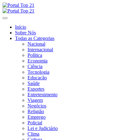
Skip
to
content
Início
Sobre Nós
Todas as Categorias
Nacional
Internacional
Política
Economia
Ciência
Tecnologia
Educação
Saúde
Esportes
Entretenimento
Viagem
Negócios
Religião
Emprego
Policial
Lei e Judiciário
Clima
Cultura