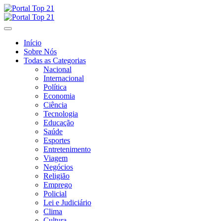
Skip
to
content
Início
Sobre Nós
Todas as Categorias
Nacional
Internacional
Política
Economia
Ciência
Tecnologia
Educação
Saúde
Esportes
Entretenimento
Viagem
Negócios
Religião
Emprego
Policial
Lei e Judiciário
Clima
Cultura