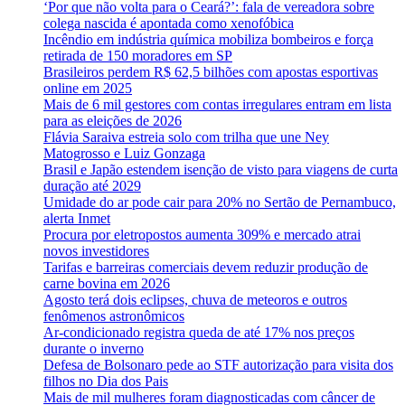
‘Por que não volta para o Ceará?’: fala de vereadora sobre
colega nascida é apontada como xenofóbica
Incêndio em indústria química mobiliza bombeiros e força
retirada de 150 moradores em SP
Brasileiros perdem R$ 62,5 bilhões com apostas esportivas
online em 2025
Mais de 6 mil gestores com contas irregulares entram em lista
para as eleições de 2026
Flávia Saraiva estreia solo com trilha que une Ney
Matogrosso e Luiz Gonzaga
Brasil e Japão estendem isenção de visto para viagens de curta
duração até 2029
Umidade do ar pode cair para 20% no Sertão de Pernambuco,
alerta Inmet
Procura por eletropostos aumenta 309% e mercado atrai
novos investidores
Tarifas e barreiras comerciais devem reduzir produção de
carne bovina em 2026
Agosto terá dois eclipses, chuva de meteoros e outros
fenômenos astronômicos
Ar-condicionado registra queda de até 17% nos preços
durante o inverno
Defesa de Bolsonaro pede ao STF autorização para visita dos
filhos no Dia dos Pais
Mais de mil mulheres foram diagnosticadas com câncer de