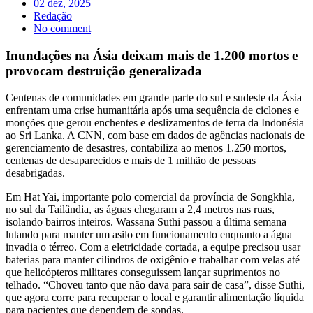
02 dez, 2025
Redação
No comment
Inundações na Ásia deixam mais de 1.200 mortos e
provocam destruição generalizada
Centenas de comunidades em grande parte do sul e sudeste da Ásia
enfrentam uma crise humanitária após uma sequência de ciclones e
monções que gerou enchentes e deslizamentos de terra da Indonésia
ao Sri Lanka. A CNN, com base em dados de agências nacionais de
gerenciamento de desastres, contabiliza ao menos 1.250 mortos,
centenas de desaparecidos e mais de 1 milhão de pessoas
desabrigadas.
Em Hat Yai, importante polo comercial da província de Songkhla,
no sul da Tailândia, as águas chegaram a 2,4 metros nas ruas,
isolando bairros inteiros. Wassana Suthi passou a última semana
lutando para manter um asilo em funcionamento enquanto a água
invadia o térreo. Com a eletricidade cortada, a equipe precisou usar
baterias para manter cilindros de oxigênio e trabalhar com velas até
que helicópteros militares conseguissem lançar suprimentos no
telhado. “Choveu tanto que não dava para sair de casa”, disse Suthi,
que agora corre para recuperar o local e garantir alimentação líquida
para pacientes que dependem de sondas.