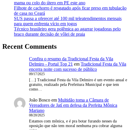
mama ou colo do útero em PE este ano
Filhote de cachorro é resgatado após ficar preso em tubulação
de casa no Ceará
SUS passa a oferecer até 100 mil teleatendimentos mensais
para quem enfrenta vício em jogos
Técnico brasileiro gera polêmica ao agarrar jogadoras pelo
braço durante decisão de vôlei de praia
Recent Comments
Confira o resumo da Tradicional Festa da Vila
Delmiro - Portal Top 21
em
Tradicional Festa da Vila
encerra noite com sucesso de público
09/17/2025
[…] Tradicional Festa da Vila Delmiro é um evento anual e
gratuito, realizado pela Prefeitura Municipal e que tem
como…
João Bosco
em
Multidão toma a Câmara de
Vereadores de Jatí em defesa da Prefeita Mônica
Mariano
08/20/2025
Estamos com mônica, e é pra botar furando nesses da
oposição que não tem moral nenhuma pra cobrar alguma