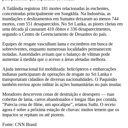
A Tailândia registrou 181 mortes relacionadas às enchentes,
concentradas principalmente em Songkhla. Na Indonésia, as
inundações e deslizamentos em Sumatra deixaram ao menos 744
mortos, com 551 desaparecidos. No Sri Lanka, as piores cheias em
uma década já causaram 410 óbitos e 336 desaparecimentos,
segundo o Centro de Gerenciamento de Desastres do país.
Equipes de resgate vasculham lama e escombros em busca de
sobreviventes, enquanto numerosas localidades permanecem
isoladas. Autoridades avisam que o balanço de vítimas pode
aumentar à medida que o acesso a áreas afetadas melhora.
Ajuda internacional foi mobilizada: helicópteros e embarcações
indianas participaram de operações de resgate no Sri Lanka e
transportaram cidadãos de diversas nacionalidades. O Paquistão
também enviou apoio militar às ações humanitárias no país insular.
Moradores descrevem cenas de destruição e desespero — ruas
cobertas de lama, carros abandonados e longas filas por comida.
“Parecia cena de filme, um apocalipse”, relatou Suthi. O receio
agora é sobre a próxima estação de chuvas: muitos temem que os
impactos se repitam ou até piorem.
Fonte: CNN Brasil