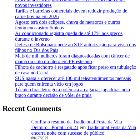
novos investidores
Tarifas e barreiras comerciais devem reduzir produção de
carne bovina em 2026
Agosto terá dois eclipses, chuva de meteoros e outros
fenômenos astronômicos
Ar-condicionado registra queda de até 17% nos preços
durante o inverno
Defesa de Bolsonaro pede ao STF autorização para visita dos
filhos no Dia dos Pais
Mais de mil mulheres foram diagnosticadas com câncer de
mama ou colo do útero em PE este ano
Filhote de cachorro é resgatado após ficar preso em tubulação
de casa no Ceará
SUS passa a oferecer até 100 mil teleatendimentos mensais
para quem enfrenta vício em jogos
Técnico brasileiro gera polêmica ao agarrar jogadoras pelo
braço durante decisão de vôlei de praia
Recent Comments
Confira o resumo da Tradicional Festa da Vila
Delmiro - Portal Top 21
em
Tradicional Festa da Vila
encerra noite com sucesso de público
09/17/2025