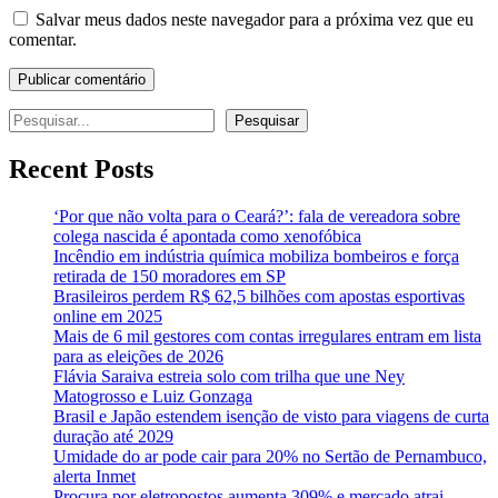
Salvar meus dados neste navegador para a próxima vez que eu
comentar.
Pesquisar
Pesquisar
Recent Posts
‘Por que não volta para o Ceará?’: fala de vereadora sobre
colega nascida é apontada como xenofóbica
Incêndio em indústria química mobiliza bombeiros e força
retirada de 150 moradores em SP
Brasileiros perdem R$ 62,5 bilhões com apostas esportivas
online em 2025
Mais de 6 mil gestores com contas irregulares entram em lista
para as eleições de 2026
Flávia Saraiva estreia solo com trilha que une Ney
Matogrosso e Luiz Gonzaga
Brasil e Japão estendem isenção de visto para viagens de curta
duração até 2029
Umidade do ar pode cair para 20% no Sertão de Pernambuco,
alerta Inmet
Procura por eletropostos aumenta 309% e mercado atrai