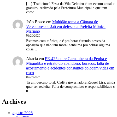
[…] Tradicional Festa da Vila Delmiro é um evento anual e
gratuito, realizado pela Prefeitura Municipal e que tem
como…
João Bosco
em
Multidão toma a Câmara de
Vereadores de Jatí em defesa da Prefeita Mônica
Mariano
08/20/2025
Estamos com mônica, e é pra botar furando nesses da
oposição que não tem moral nenhuma pra cobrar alguma
coisa…
Akacia
em
PE-425 entre Carnaubeira da Penha e
Mirandiba é retrato do abandono: buracos, falta de
acostamento e acidentes constantes colocam vidas em
risco
07/26/2025
Ta um descaso total. Cadê a governadora Raquel Lira, ainda
quer ser reeleita. Falta de compromisso e responsabilidade c
o…
Archives
agosto 2026