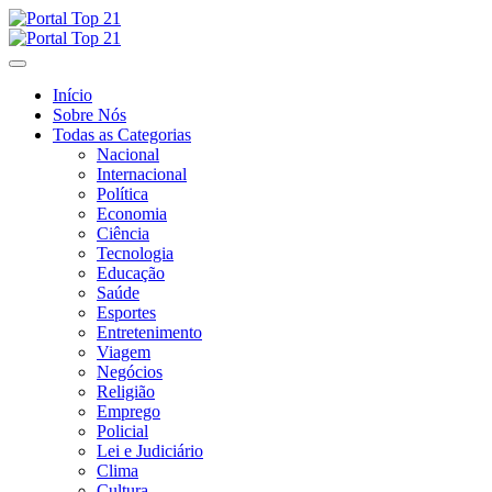
Skip
to
content
Início
Sobre Nós
Todas as Categorias
Nacional
Internacional
Política
Economia
Ciência
Tecnologia
Educação
Saúde
Esportes
Entretenimento
Viagem
Negócios
Religião
Emprego
Policial
Lei e Judiciário
Clima
Cultura