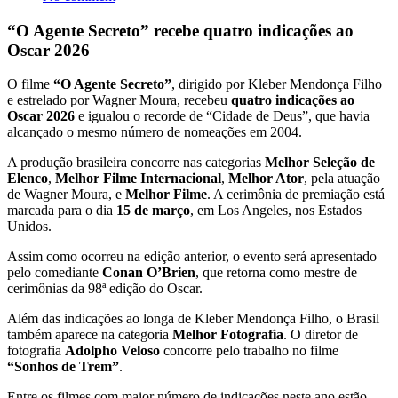
“O Agente Secreto” recebe quatro indicações ao
Oscar 2026
O filme
“O Agente Secreto”
, dirigido por Kleber Mendonça Filho
e estrelado por Wagner Moura, recebeu
quatro indicações ao
Oscar 2026
e igualou o recorde de “Cidade de Deus”, que havia
alcançado o mesmo número de nomeações em 2004.
A produção brasileira concorre nas categorias
Melhor Seleção de
Elenco
,
Melhor Filme Internacional
,
Melhor Ator
, pela atuação
de Wagner Moura, e
Melhor Filme
. A cerimônia de premiação está
marcada para o dia
15 de março
, em Los Angeles, nos Estados
Unidos.
Assim como ocorreu na edição anterior, o evento será apresentado
pelo comediante
Conan O’Brien
, que retorna como mestre de
cerimônias da 98ª edição do Oscar.
Além das indicações ao longa de Kleber Mendonça Filho, o Brasil
também aparece na categoria
Melhor Fotografia
. O diretor de
fotografia
Adolpho Veloso
concorre pelo trabalho no filme
“Sonhos de Trem”
.
Entre os filmes com maior número de indicações neste ano estão