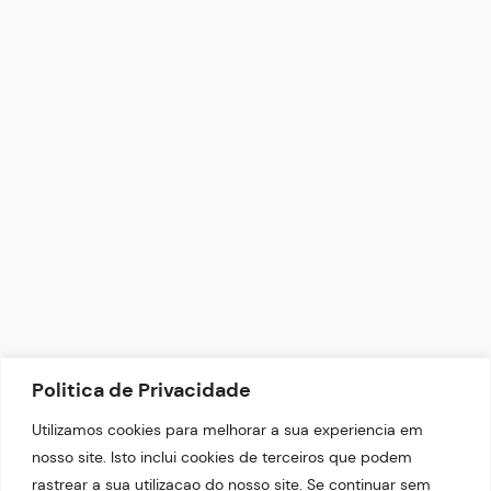
CONTATO
redacao@portaltop21.com.br
+55 (87) 9.9644-4999
Horário de Funcionamento: 9h - 18h
NEWSLETTER
Politica de Privacidade
Fique por dentro das nossas últimas notícias.
Utilizamos cookies para melhorar a sua experiencia em
nosso site. Isto inclui cookies de terceiros que podem
rastrear a sua utilizacao do nosso site. Se continuar sem