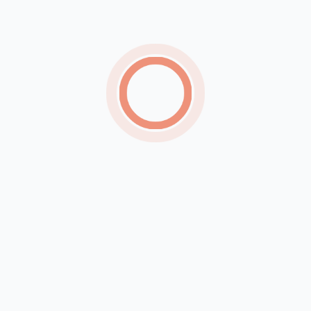
Mais de mil mulheres foram diagnosticadas com
câncer de mama ou colo do útero em PE este
ano
Filhote de cachorro é resgatado após ficar preso
em tubulação de casa no Ceará
SUS passa a oferecer até 100 mil
teleatendimentos mensais para quem enfrenta
vício em jogos
Técnico brasileiro gera polêmica ao agarrar
jogadoras pelo braço durante decisão de vôlei de
praia
PRF prende terceiro homem suspeito de integrar
grupo que transportava 450 kg de drogas em PE
Asfalto cede e carro fica preso em buraco no
bairro José e Maria, em Petrolina