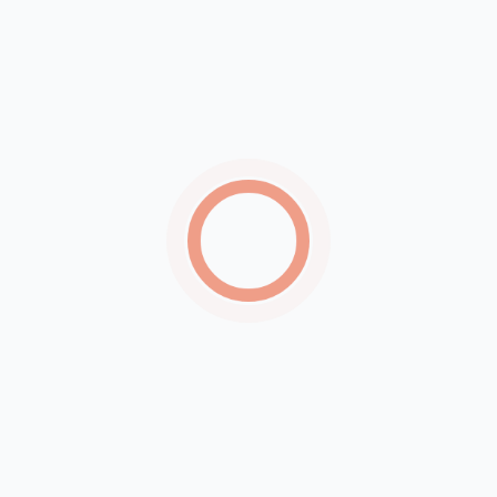
Lei estabelece teto de R$ 700 mil para
apresentações artísticas pagas pelo Estado de
MG
‘Por que não volta para o Ceará?’: fala de
vereadora sobre colega nascida é apontada
como xenofóbica
Incêndio em indústria química mobiliza
bombeiros e força retirada de 150 moradores em
SP
Brasileiros perdem R$ 62,5 bilhões com apostas
esportivas online em 2025
Mais de 6 mil gestores com contas irregulares
entram em lista para as eleições de 2026
Flávia Saraiva estreia solo com trilha que une Ney
Matogrosso e Luiz Gonzaga