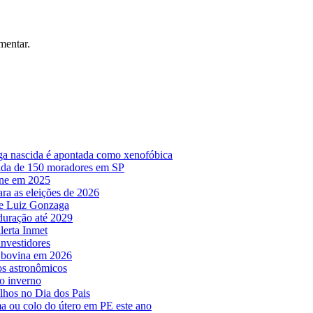
mentar.
lega nascida é apontada como xenofóbica
irada de 150 moradores em SP
ine em 2025
ara as eleições de 2026
o e Luiz Gonzaga
 duração até 2029
lerta Inmet
nvestidores
e bovina em 2026
os astronômicos
o inverno
lhos no Dia dos Pais
a ou colo do útero em PE este ano