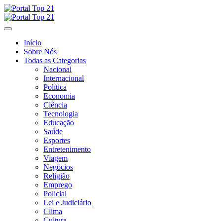
Skip
to
content
Início
Sobre Nós
Todas as Categorias
Nacional
Internacional
Política
Economia
Ciência
Tecnologia
Educação
Saúde
Esportes
Entretenimento
Viagem
Negócios
Religião
Emprego
Policial
Lei e Judiciário
Clima
Cultura