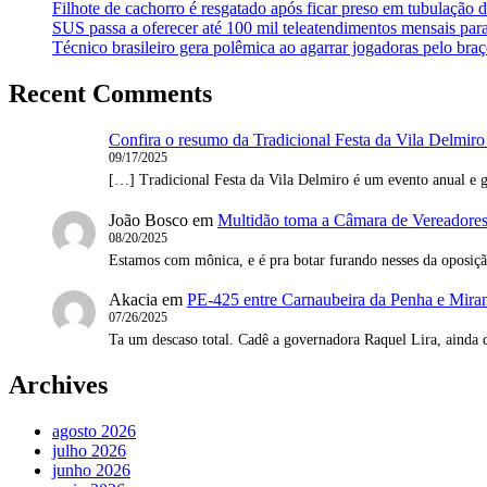
Filhote de cachorro é resgatado após ficar preso em tubulação 
SUS passa a oferecer até 100 mil teleatendimentos mensais par
Técnico brasileiro gera polêmica ao agarrar jogadoras pelo braç
Recent Comments
Confira o resumo da Tradicional Festa da Vila Delmiro
09/17/2025
[…] Tradicional Festa da Vila Delmiro é um evento anual e g
João Bosco
em
Multidão toma a Câmara de Vereadores 
08/20/2025
Estamos com mônica, e é pra botar furando nesses da oposi
Akacia
em
PE-425 entre Carnaubeira da Penha e Mirand
07/26/2025
Ta um descaso total. Cadê a governadora Raquel Lira, ainda 
Archives
agosto 2026
julho 2026
junho 2026