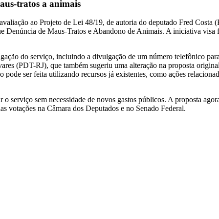
us-tratos a animais
valiação ao Projeto de Lei 48/19, de autoria do deputado Fred Costa
 Denúncia de Maus-Tratos e Abandono de Animais. A iniciativa visa fort
ulgação do serviço, incluindo a divulgação de um número telefônico p
vares (PDT-RJ), que também sugeriu uma alteração na proposta original.
pode ser feita utilizando recursos já existentes, como ações relacion
iar o serviço sem necessidade de novos gastos públicos. A proposta agor
pelas votações na Câmara dos Deputados e no Senado Federal.