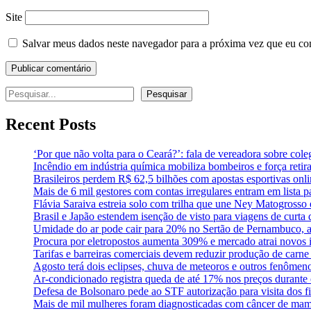
Site
Salvar meus dados neste navegador para a próxima vez que eu co
Pesquisar
Pesquisar
Recent Posts
‘Por que não volta para o Ceará?’: fala de vereadora sobre co
Incêndio em indústria química mobiliza bombeiros e força ret
Brasileiros perdem R$ 62,5 bilhões com apostas esportivas onl
Mais de 6 mil gestores com contas irregulares entram em lista p
Flávia Saraiva estreia solo com trilha que une Ney Matogross
Brasil e Japão estendem isenção de visto para viagens de curta
Umidade do ar pode cair para 20% no Sertão de Pernambuco, a
Procura por eletropostos aumenta 309% e mercado atrai novos i
Tarifas e barreiras comerciais devem reduzir produção de carn
Agosto terá dois eclipses, chuva de meteoros e outros fenômen
Ar-condicionado registra queda de até 17% nos preços durante 
Defesa de Bolsonaro pede ao STF autorização para visita dos fi
Mais de mil mulheres foram diagnosticadas com câncer de mam