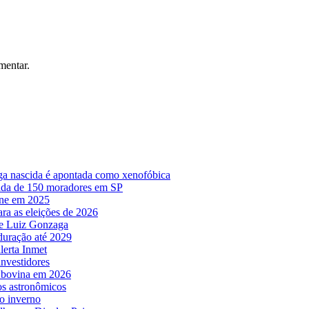
mentar.
lega nascida é apontada como xenofóbica
irada de 150 moradores em SP
ine em 2025
ara as eleições de 2026
o e Luiz Gonzaga
 duração até 2029
lerta Inmet
nvestidores
e bovina em 2026
os astronômicos
o inverno