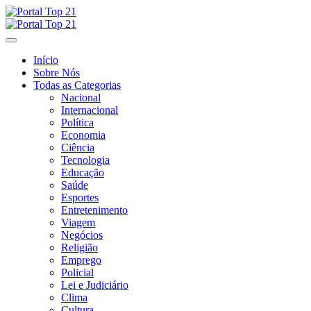
Skip
to
content
Início
Sobre Nós
Todas as Categorias
Nacional
Internacional
Política
Economia
Ciência
Tecnologia
Educação
Saúde
Esportes
Entretenimento
Viagem
Negócios
Religião
Emprego
Policial
Lei e Judiciário
Clima
Cultura