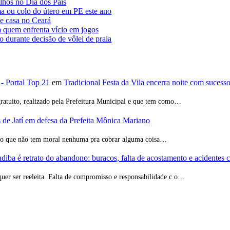
lhos no Dia dos Pais
a ou colo do útero em PE este ano
de casa no Ceará
a quem enfrenta vício em jogos
o durante decisão de vôlei de praia
 - Portal Top 21
em
Tradicional Festa da Vila encerra noite com sucess
ratuito, realizado pela Prefeitura Municipal e que tem como…
de Jatí em defesa da Prefeita Mônica Mariano
ção que não tem moral nenhuma pra cobrar alguma coisa…
iba é retrato do abandono: buracos, falta de acostamento e acidentes 
quer ser reeleita. Falta de compromisso e responsabilidade c o…