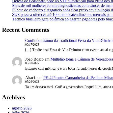
Defesa de Bolsonaro pede ao STF autorização para visita dos fi
Mais de mil mulheres foram diagnosticadas com câncer de mam
Filhote de cachorro é resgatado após ficar preso em tubulação 
SUS passa a oferecer até 100 mil teleatendimentos mensais par
Técnico brasileiro gera polêmica ao agarrar jogadoras pelo braç
Recent Comments
Confira o resumo da Tradicional Festa da Vila Delmiro
09/17/2025
[…] Tradicional Festa da Vila Delmiro é um evento anual e g
João Bosco
em
Multidão toma a Câmara de Vereadores 
08/20/2025
Estamos com mônica, e é pra botar furando nesses da oposi
Akacia
em
PE-425 entre Carnaubeira da Penha e Mirand
07/26/2025
Ta um descaso total. Cadê a governadora Raquel Lira, ainda 
Archives
agosto 2026
julho 2026