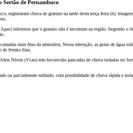
no Sertão de Pernambuco
o, registraram chuva de granizo na tarde desta terça-feira (6). Image
eno.
pac) informou que o granizo não é incomum na região. Segundo o órgão
ão.
camadas mais frias da atmosfera. Nessa interação, as gotas de água sol
de frentes frias.
ltos Níveis (Vcan) tem favorecido pancadas de chuva isoladas no Sert
lado ou parcialmente nublado, com possibilidade de chuva rápida e isola