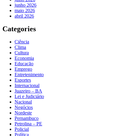
junho 2026
maio 2026
abril 2026
Categories
Ciência
Clima
Cultura
Economia
Educação
Emprego
Entretenimento
Esportes
Internacional
Juazeiro – BA
Lei e Judiciário
Nacional
Negócios
Nordeste
Pernambuco
Petrolina – PE
Policial
Política