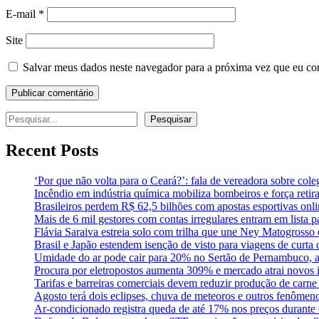
E-mail
*
Site
Salvar meus dados neste navegador para a próxima vez que eu co
Pesquisar
Pesquisar
Recent Posts
‘Por que não volta para o Ceará?’: fala de vereadora sobre co
Incêndio em indústria química mobiliza bombeiros e força ret
Brasileiros perdem R$ 62,5 bilhões com apostas esportivas onl
Mais de 6 mil gestores com contas irregulares entram em lista p
Flávia Saraiva estreia solo com trilha que une Ney Matogross
Brasil e Japão estendem isenção de visto para viagens de curta
Umidade do ar pode cair para 20% no Sertão de Pernambuco, a
Procura por eletropostos aumenta 309% e mercado atrai novos i
Tarifas e barreiras comerciais devem reduzir produção de carn
Agosto terá dois eclipses, chuva de meteoros e outros fenômen
Ar-condicionado registra queda de até 17% nos preços durante 